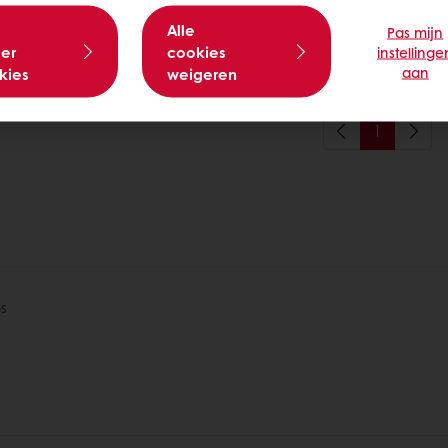
Alle
Pas mijn
Lees meer
er
cookies
instellinge
aan
kies
weigeren
1
s