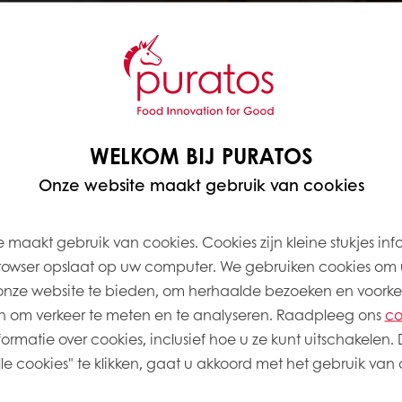
gen
ood
WELKOM BIJ PURATOS
Onze website maakt gebruik van cookies
 maakt gebruik van cookies. Cookies zijn kleine stukjes inf
rowser opslaat op uw computer. We gebruiken cookies om 
onze website te bieden, om herhaalde bezoeken en voorke
 om verkeer te meten en te analyseren. Raadpleeg ons
co
 Sprouted Rye
Softgrain Spelt CL
ormatie over cookies, inclusief hoe u ze kunt uitschakelen. 
e cookies" te klikken, gaat u akkoord met het gebruik van a
gekookte en gekiemde
Zachte, voorgekookte speltg
geweekt in een
geweekt in een natuurlijke d
sem.