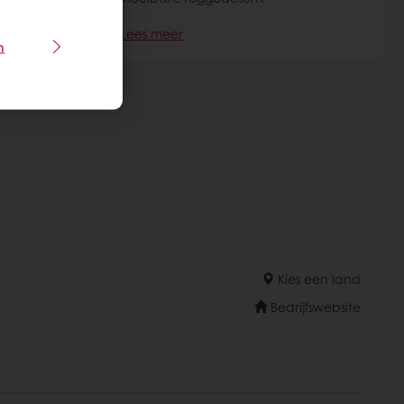
Lees meer
n
Kies een land
Bedrijfswebsite