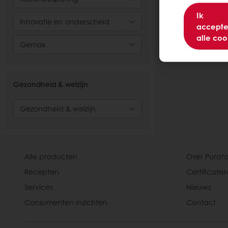
Ik
Lees meer
Innovatie en onderscheid
accepte
alle coo
Gemak
Gezondheid & welzijn
Gezondheid & welzijn
Alle producten
Over Purato
Recepten
Certificaten
Services
Nieuws
Consumenten inzichten
Contact