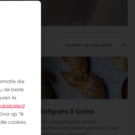
ormatie die
u de beste
uren te
okiebeleid
Softgrains 5 Grains
Door op "Ik
lle cookies.
ranen
Een mengeling van zachte,
esem.
voorgekookte granen geweekt in een
vloeibare roggedesem.