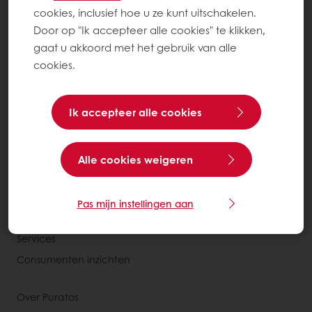
cookies, inclusief hoe u ze kunt uitschakelen.
Meer over Praline en notenpasta´s
Door op "Ik accepteer alle cookies" te klikken,
gaat u akkoord met het gebruik van alle
cookies.
0
items
Ik accepteer alle cookies
1
Alle cookies weigeren
Alle producten
Pas mijn instellingen aan
Recepten
Services
Consumenten inzichten
Over Puratos