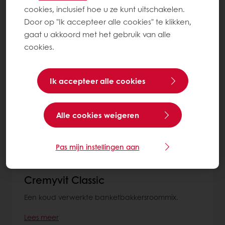
cookies, inclusief hoe u ze kunt uitschakelen.
Meer over Banketbakkersroom
Door op "Ik accepteer alle cookies" te klikken,
gaat u akkoord met het gebruik van alle
cookies.
2
items
Ik accepteer alle cookies
Alle cookies weigeren
Pas mijn instellingen aan
Cremyvit Classic
Een koud verwerkte banketbakkersroommix.
Lees meer