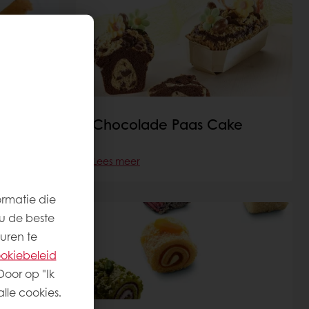
gers
Chocolade Paas Cake
Lees meer
ormatie die
u de beste
uren te
okiebeleid
Door op "Ik
lle cookies.