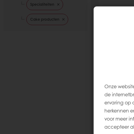
Specialiteiten
Cake producten
Zoete Em
Lees meer
Onze website
de internetb
ervaring op 
herkennen en
voor meer inf
accepteer all