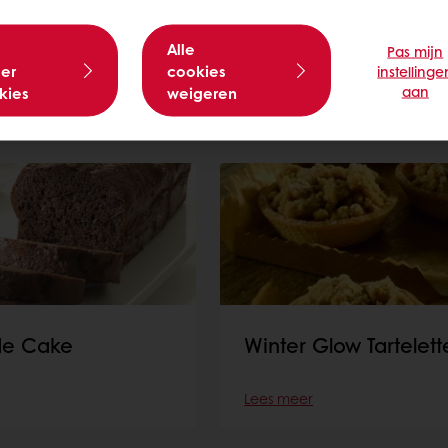
yer Cheesecake
Liekes Pindakaas Deli
Caramel Koekjes
Alle
Pas mijn
er
cookies
instellinge
aan
kies
weigeren
Lees meer
de Cake
Winter Glow Tartelett
Lees meer