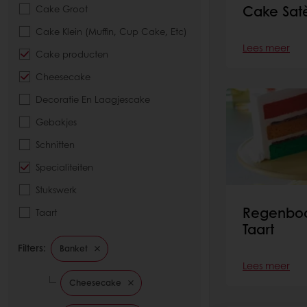
Cake Satè
Cake Groot
Cake Klein (Muffin, Cup Cake, Etc)
Lees meer
Cake producten
Cheesecake
Decoratie En Laagjescake
Gebakjes
Schnitten
Specialiteiten
Stukswerk
Regenboo
Taart
Taart
Filters:
Banket
Lees meer
Cheesecake