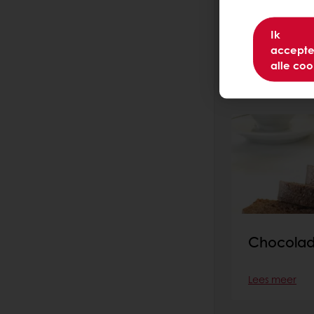
Triple La
Taart
Ik
accepte
alle coo
Lees meer
Chocola
Lees meer