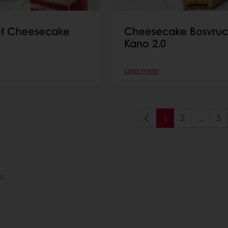
et Cheesecake
Cheesecake Bosvruc
Kano 2.0
Lees meer
1
2
...
5
s