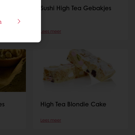
Sushi High Tea Gebakjes
n
Lees meer
es
High Tea Blondie Cake
Lees meer