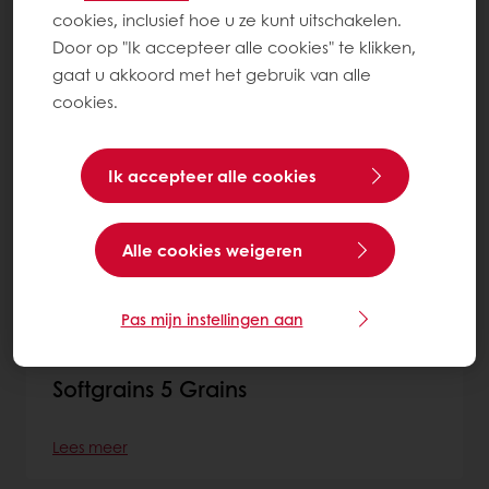
cookies, inclusief hoe u ze kunt uitschakelen.
Softgrain Sprouted Rye
Door op "Ik accepteer alle cookies" te klikken,
gaat u akkoord met het gebruik van alle
Lees meer
cookies.
Ik accepteer alle cookies
Alle cookies weigeren
Pas mijn instellingen aan
Softgrains 5 Grains
Lees meer