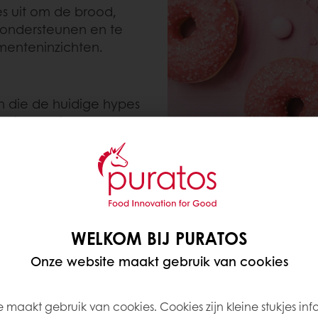
es uit om de brood,
 ondersteunen en te
menteninzichten.
ien die de huidige hypes
w innovatie aan te
SMAKEN
twist
WELKOM BIJ PURATOS
Onze website maakt gebruik van cookies
uitengewone smaakervaringen. We zien een verschu
proken opties zoals ‘Espresso Arabica’ of ‘calamansi
naar unieke smaken met vertrouwde opties die me
 maakt gebruik van cookies. Cookies zijn kleine stukjes inf