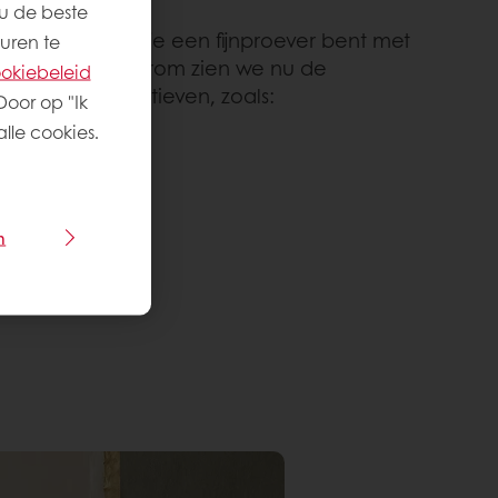
u de beste
aten zien dat je een fijnproever bent met
uren te
roenkoekje. Daarom zien we nu de
okiebeleid
gh-end alternatieven, zoals:
Door op "Ik
lle cookies.
n