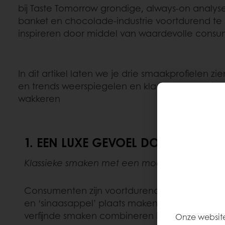
bij Taste Tomorrow grondige, always-on analys
banket en chocolade-industrie voortdurend te
inspireren door middel van waardevolle consu
In dit artikel laten we je drie smaakprofielen z
en trends weerspiegelen en klaar staan om jou
wakkeren
1.
EEN LUXE GEVOEL DOOR RIJKE 
Klassieke smaken met een moderne premium 
Consumenten zijn voortdurend op zoek naar b
en ‘sinaasappel’ plaats maken voor meer uitges
verfijnde smaken combineren het verlangen 
Onze website