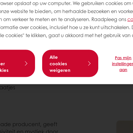
rowser opslaat op uw computer. We gebruiken cookies om 
nomische smaken kan voortkomen uit de wens om te l
onze website te bieden, om herhaalde bezoeken en voorke
 een yuzu-koekje te eten dan een traditioneel cit
 om verkeer te meten en te analyseren. Raadpleeg ons
co
worden vervangen door vergelijkbare, maar meer hi
ormatie over cookies, inclusief hoe u ze kunt uitschakelen. 
e cookies" te klikken, gaat u akkoord met het gebruik van a
Alle
Pas mijn
ing, ham & emmentaler
er
cookies
instellinge
aan
kies
weigeren
aatjes
olade producent, geeft
viteit en mystiek door