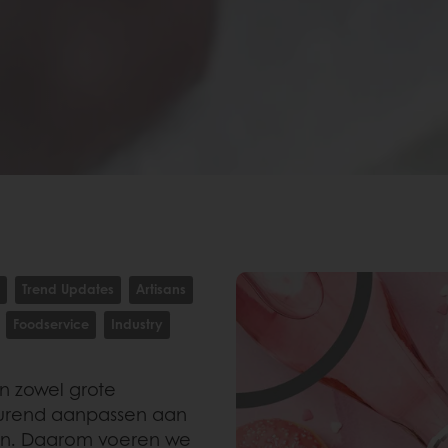
Trend Updates
Artisans
Foodservice
Industry
n zowel grote
tdurend aanpassen aan
en. Daarom voeren we