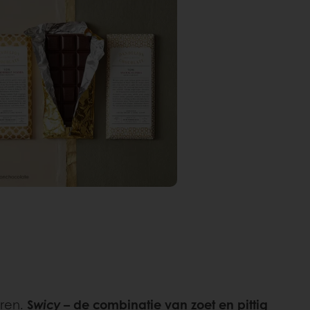
eren.
S
wicy
– de combinatie van zoet en pittig