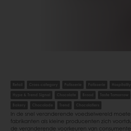
Retail
Cross-category
Patisserie
Patisserie
Hospitality
Hype & Trend Signal
Chocolate
Brood
Taste Tomorrow
Bakery
Chocolade
Trend
Chocolatiers
In de snel veranderende voedselwereld moete
fabrikanten als kleine producenten zich voor
de veranderende voorkeuren van consument