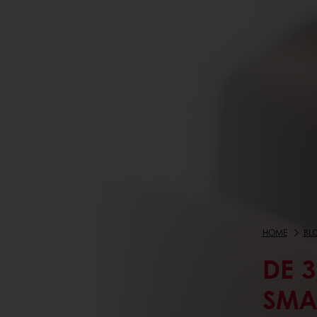
HOME
BL
DE 3
SMA