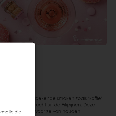
iving waarbij bekende smaken zoals ‘koffie’
’, een citrusvrucht uit de Filipijnen. Deze
nsen kennen en waar ze van houden
ormatie die