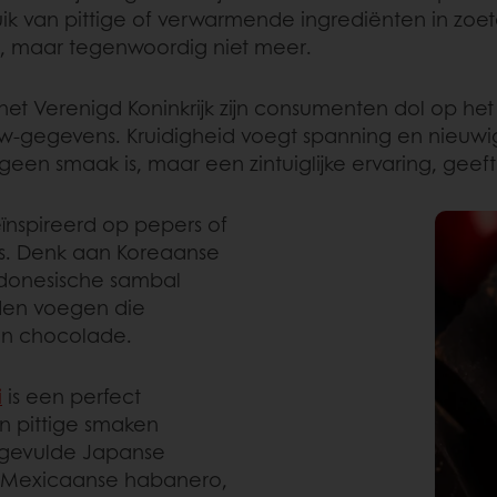
uik van pittige of verwarmende ingrediënten in zoete
 maar tegenwoordig niet meer.
het Verenigd Koninkrijk zijn consumenten dol op het 
ow-gegevens. Kruidigheid voegt spanning en nieuw
geen smaak is, maar een zintuiglijke ervaring, geeft 
ïnspireerd op pepers of
s. Denk aan Koreaanse
ndonesische sambal
iden voegen die
en chocolade.
i
is een perfect
n pittige smaken
 gevulde Japanse
an Mexicaanse habanero,