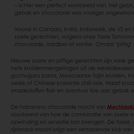
– is hier een perfect voorbeeld van. Het gebr
gebak en chocolade was vroeger ongewoon,
Vooral in Canada, India, Indonesië, de VS en 
zoete gerechten, volgens onze Taste Tomorr
chocolade, aardbei of vanille. Omdat ‘pittig’ 
Nieuwe zoete en pittige gerechten zijn vaak ge
hete kruidenmengelingen uit de wereldkeuken
gochugaru pasta, Mexicaanse Tajin kruiden, I
oelek of Chinese krokante chili-olie. Naast kru
smaakstoffen flair en avontuur toe aan gebak 
De habanero chocolade mochi van
Mochidok
voorbeeld van hoe de combinatie van zoete e
opwinding en sensatie kan brengen. De taaie,
rijstsnack mochi krijgt een verrassende kick v