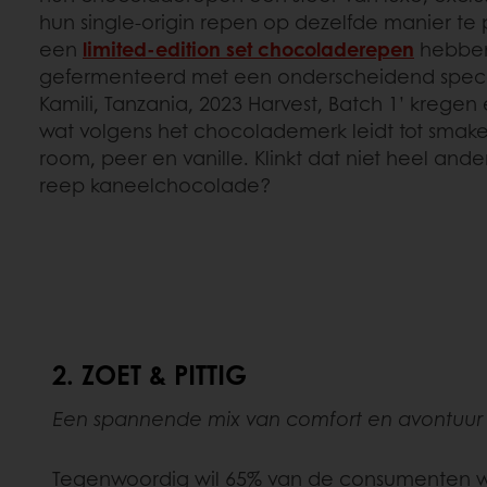
hun single-origin repen op dezelfde manier te 
een
limited-edition set chocoladerepen
hebben
gefermenteerd met een onderscheidend spece
Kamili, Tanzania, 2023 Harvest, Batch 1’ krege
wat volgens het chocolademerk leidt tot smake
room, peer en vanille. Klinkt dat niet heel an
reep kaneelchocolade?
2. ZOET & PITTIG
Een spannende mix van comfort en avontuur
Tegenwoordig wil 65% van de consumenten w