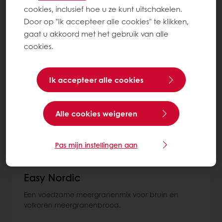
cookies, inclusief hoe u ze kunt uitschakelen.
Meer over Broodmixen
Door op "Ik accepteer alle cookies" te klikken,
gaat u akkoord met het gebruik van alle
cookies.
30
items
Ik accepteer alle cookies
Alle cookies weigeren
Pas mijn instellingen aan
Easy Nordic
Een voedzame meergranenmix voor bruin en
volkoren meergranenbrood.