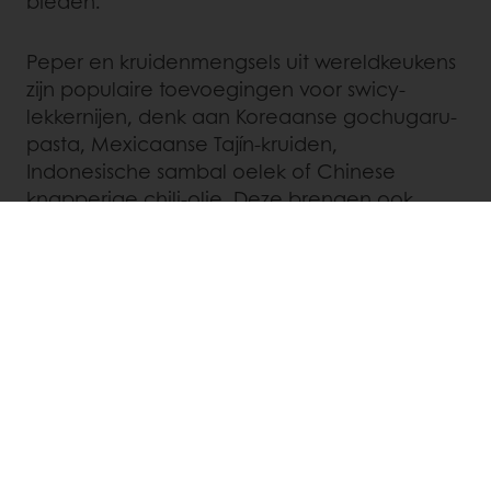
bieden.
Peper en kruidenmengsels uit wereldkeukens
zijn populaire toevoegingen voor swicy-
lekkernijen, denk aan Koreaanse gochugaru-
pasta, Mexicaanse Tajín-kruiden,
Indonesische sambal oelek of Chinese
knapperige chili-olie. Deze brengen ook
diepte, charme en opwinding naar desserts.
Denk aan Mochidoki's habanero-chocolade
mochi of het virale gochugaru-
karamelkoekjesrecept van New York Times
Cooking. Verwacht dat deze smaak in 2025
mainstream wordt!
6. XXL LEKKERNIJEN
Het formaat maakt het verschil