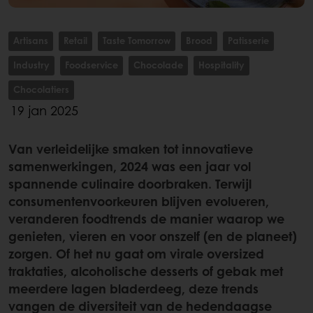
Artisans
Retail
Taste Tomorrow
Brood
Patisserie
Industry
Foodservice
Chocolade
Hospitality
Chocolatiers
19 jan 2025
Van verleidelijke smaken tot innovatieve
samenwerkingen, 2024 was een jaar vol
spannende culinaire doorbraken. Terwijl
consumentenvoorkeuren blijven evolueren,
veranderen foodtrends de manier waarop we
genieten, vieren en voor onszelf (en de planeet)
zorgen. Of het nu gaat om virale oversized
traktaties, alcoholische desserts of gebak met
meerdere lagen bladerdeeg, deze trends
vangen de diversiteit van de hedendaagse