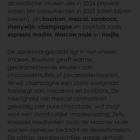
alcoholische smaken die in 2024 populair
waren (en consumenten in 2025 zullen blijven
boeien), zijn
bourbon
,
mezcal
,
sambuca
,
sherrywijn
,
champagne
en cocktails zoals
espresso martini
,
Moscow mule
en
mojito
.
De aantrekkingskracht ligt in hun unieke
smaken. Bourbon geeft warme,
gekarameliseerde smaken aan
chocoladetruffels of pecannotentaarten,
terwijl champagne een zoete zuurgraad
toevoegt aan macarons en bonbons. De
rokerigheid van mezcal contrasteert
geweldig met pure chocolade, wat zorgt
voor een avontuurlijke smaakervaring. Zelfs
klassieke mixdranken zoals de Moscow Mule
worden opnieuw bedacht als dessertsmaken.
De pittige, gemberachtige smaak vertaalt