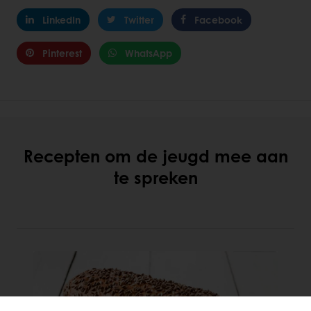
LinkedIn
Twitter
Facebook
Pinterest
WhatsApp
Recepten om de jeugd mee aan
te spreken