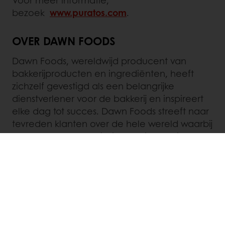
Voor meer informatie,
bezoek
www.puratos.com
.
OVER DAWN FOODS
Dawn Foods, wereldwijd producent van
bakkerijproducten en ingrediënten, heeft
zichzelf gevestigd als een belangrijke
dienstverlener voor de bakkerij en inspireert
elke dag tot succes. Dawn Foods streeft naar
tevreden klanten over de hele wereld waarbij
partnerschap, onze inzichten, innovaties,
producten en bakkerij-expertise hen in staat
stellen hun ambities waar te maken. Dawn
Foods heeft haar hoofdkantoor in Jackson,
Michigan en werkt samen met meer dan
50.000 ambachtelijke en kleinschalige
bakkers, foodserviceleiders en fabrikanten in
meer dan 100 landen en heeft wereldwijd