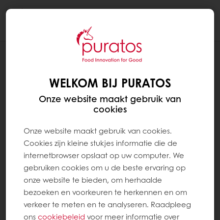
Togg
navi
NIEUWS
PURATOS NEEMT DAWN FOODS OVER
WELKOM BIJ PURATOS
EN BRENGT COMPLEMENTAIRE
CAPACITEITEN SAMEN IN DE
Onze website maakt gebruik van
cookies
PROFESSIONELE BAKKERIJSECTOR
Onze website maakt gebruik van cookies.
Cookies zijn kleine stukjes informatie die de
internetbrowser opslaat op uw computer. We
gebruiken cookies om u de beste ervaring op
onze website te bieden, om herhaalde
bezoeken en voorkeuren te herkennen en om
verkeer te meten en te analyseren. Raadpleeg
ons
cookiebeleid
voor meer informatie over