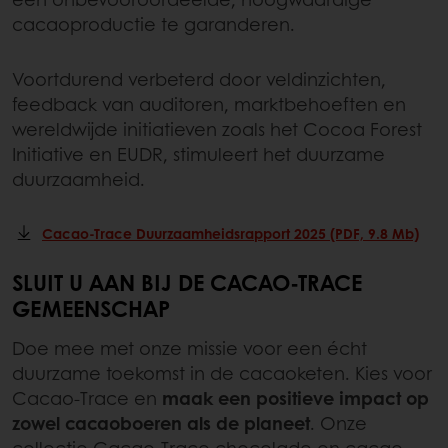
cacaoproductie te garanderen.
Voortdurend verbeterd door veldinzichten,
feedback van auditoren, marktbehoeften en
wereldwijde initiatieven zoals het Cocoa Forest
Initiative en EUDR, stimuleert het duurzame
duurzaamheid.
Cacao-Trace Duurzaamheidsrapport 2025 (PDF, 9.8 Mb)
SLUIT U AAN BIJ DE CACAO-TRACE
GEMEENSCHAP
Doe mee met onze missie voor een écht
duurzame toekomst in de cacaoketen. Kies voor
Cacao-Trace en
maak een positieve impact op
zowel cacaoboeren als de planeet
. Onze
collectie Cacao-Trace chocolade en cacao-