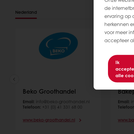
de internetb
Nederland
ervaring op 
herkennen en
voor meer inf
accepteer all
Ik
accepte
alle coo
Beko Groothandel
Bakep
Email:
info@beko-groothandel.nl
Email:
i
Telefoon:
+31 (0) 41 331 68 00
Telefoo
www.beko-groothandel.nl
www.bak