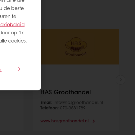
u de beste
uren te
okiebeleid
Door op "Ik
lle cookies.
n
HAS Groothandel
Email:
info@hasgroothandel.nl
Telefoon:
070-3881789
www.hasgroothandel.nl