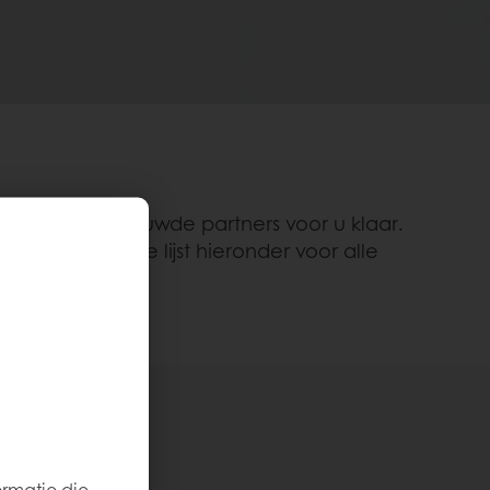
werk van vertrouwde partners voor u klaar.
urs. Bekijk de lijst hieronder voor alle
ormatie die