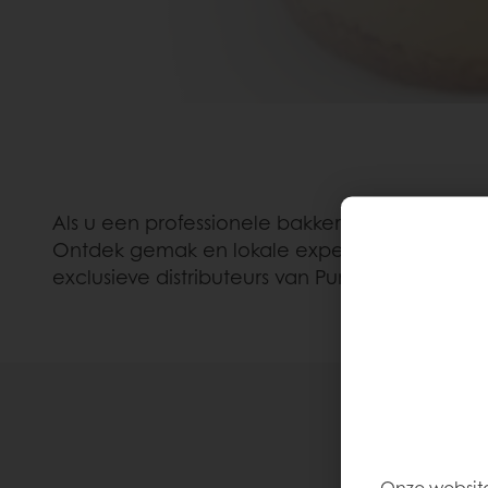
Als u een professionele bakker bent die op zo
Ontdek gemak en lokale expertise door onze pr
exclusieve distributeurs van Puratos.
Onze website