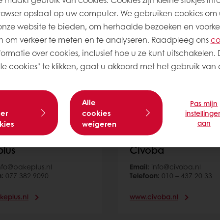
rowser opslaat op uw computer. We gebruiken cookies om 
onze website te bieden, om herhaalde bezoeken en voorke
 om verkeer te meten en te analyseren. Raadpleeg ons
co
ormatie over cookies, inclusief hoe u ze kunt uitschakelen. 
e cookies" te klikken, gaat u akkoord met het gebruik van a
Alle
Pas mijn
er
cookies
instellinge
aan
kies
weigeren
lus
Civoba
nfo@bakeplus.nl
Email:
info@civoba.nl
n:
077 382 9090
Telefoon:
010 – 437 20 33
eplus.nl
www.civoba.nl