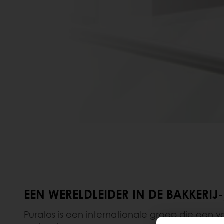
EEN WERELDLEIDER IN DE BAKKERIJ
Puratos is een internationale groep die een v