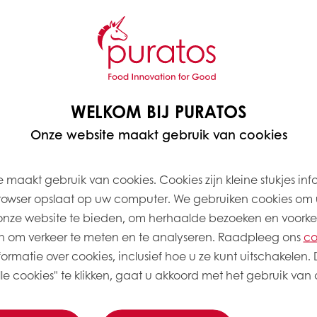
 ondersteunt ambachtslieden, industriële producen
ver de hele wereld. Ons hoofdkantoor is gevestigd 
WELKOM BIJ PURATOS
orgoed
Onze website maakt gebruik van cookies
t heeft in het leven
heid niet licht op. Het
 maakt gebruik van cookies. Cookies zijn kleine stukjes inf
ooruit helpen door
oor de gezondheid en
rowser opslaat op uw computer. We gebruiken cookies om 
onze website te bieden, om herhaalde bezoeken en voorke
 om verkeer te meten en te analyseren. Raadpleeg ons
co
en nog meer succes te
ormatie over cookies, inclusief hoe u ze kunt uitschakelen. 
n en onze expertise en
e cookies" te klikken, gaat u akkoord met het gebruik van a
te delen.