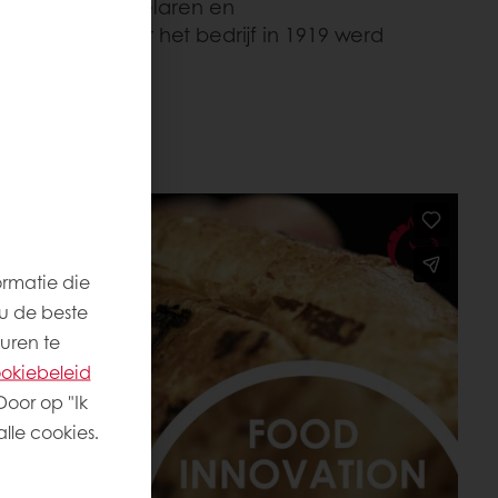
ten, detailhandelaren en
in België, waar het bedrijf in 1919 werd
ormatie die
u de beste
uren te
okiebeleid
Door op "Ik
lle cookies.