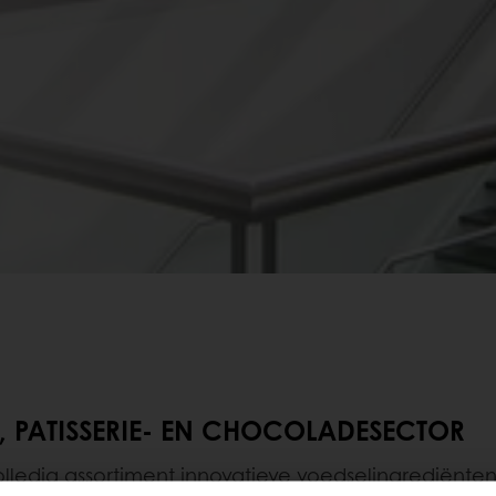
-, PATISSERIE- EN CHOCOLADESECTOR
olledig assortiment innovatieve voedselingrediënten 