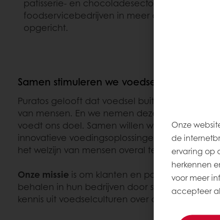
patisserie- en chocoladesector. Het platform
foodservicebedrijven in meer dan 100 landen o
opgericht.
Samen stimuleren we voedselinnovatie vo
Puratos gelooft dat voedsel buitengewone krach
van mensen. En we nemen deze verantwoordelijk
Onze website
voedt ons doel. Samen willen we de planeet v
innovatieve voedingsoplossingen te creëren v
de internetb
het welzijn van mensen overal ter wereld.
ervaring op 
herkennen en
Onze missie
is om klanten en partners te help
voor meer inf
behalen in hun bedrijven door samen te werke
accepteer all
kennis uit voedselculturen over de hele wereld 