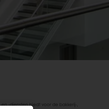
en -diensten biedt voor de bakkerij-,