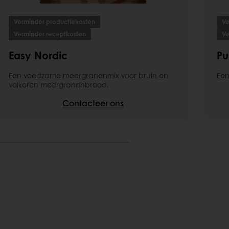
Verminder productiekosten
Ve
Verminder receptkosten
Ve
Easy Nordic
Pu
Een voedzame meergranenmix voor bruin en
Een
volkoren meergranenbrood.
Contacteer ons