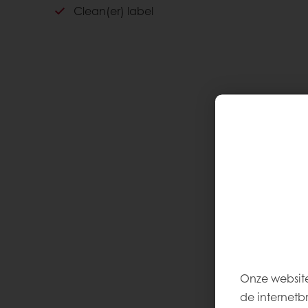
Clean(er) label
Onze website
de internetb