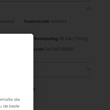
rnebrod
Productcode
:
4104314
Palletbestapeling
:
50 Zak / 750 kg
en
EAN‑code
:
5410687089857
We helpen u graag.
ormatie die
u de beste