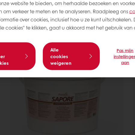
onze website te bieden, om herhaalde bezoeken en voorke
 om verkeer te meten en te analyseren. Raadpleeg ons
co
ormatie over cookies, inclusief hoe u ze kunt uitschakelen. 
e cookies" te klikken, gaat u akkoord met het gebruik van a
e producten
Alle
Pas mijn
er
cookies
instellinge
aan
kies
weigeren