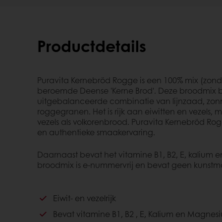
Productdetails
Puravita Kernebröd Rogge is een 100% mix (zonde
beroemde Deense 'Kerne Brod'. Deze broodmix 
uitgebalanceerde combinatie van lijnzaad, zo
roggegranen. Het is rijk aan eiwitten en vezels, 
vezels als volkorenbrood. Puravita Kernebröd R
en authentieke smaakervaring.
Daarnaast bevat het vitamine B1, B2, E, kalium
broodmix is e-nummervrij en bevat geen kunst
Eiwit- en vezelrijk
Bevat vitamine B1, B2 , E, Kalium en Magnes