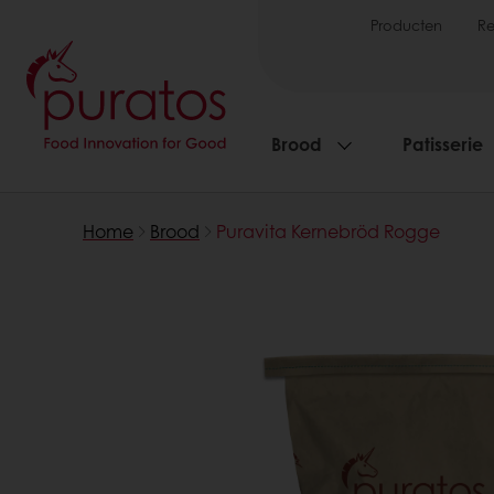
Producten
R
Brood
Patisserie
Home
Brood
Puravita Kernebröd Rogge