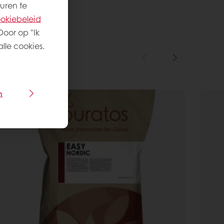
uren te
okiebeleid
Door op "Ik
lle cookies.
n