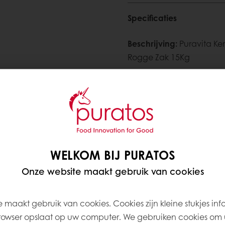
Specificaties
Beschrijving
:
Puravita Ke
Rogge Zak 15Kg
Verpakking
:
Zak 15 kg
Houdbaarheid
:
365 Dag
Bestel bij uw grossier
WELKOM BIJ PURATOS
Onze website maakt gebruik van cookies
Meer informatie nodig? 
Contacteer ons
 maakt gebruik van cookies. Cookies zijn kleine stukjes inf
rowser opslaat op uw computer. We gebruiken cookies om 