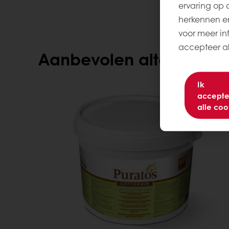
ervaring op 
herkennen en
voor meer inf
accepteer all
Aanbevolen alternatiev
Ik
accepte
alle coo