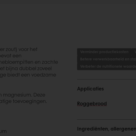
r zout) voor het
Verminder productiekosten
bevat een
Betere verwerkbaarheid en stabi
nnebloempitten en zachte
Verbeter de nutritionele waard
met bijna dubbel zoveel
ogge biedt een voedzame
Applicaties
 en magnesium. Deze
matige toevoegingen.
Roggebrood
Ingrediënten, allergene
ium