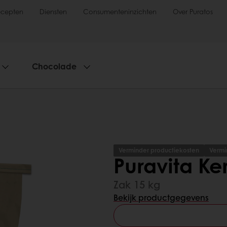
ecepten
Diensten
Consumenteninzichten
Over Puratos
Chocolade
Verminder productiekosten
Vermi
Puravita K
Zak 15 kg
Bekijk productgegevens