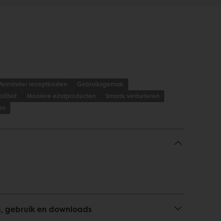
Verminder receptkosten
Gebruiksgemak
liteit
Mooiere eindproducten
Smaak verbeteren
en
n, gebruik en downloads