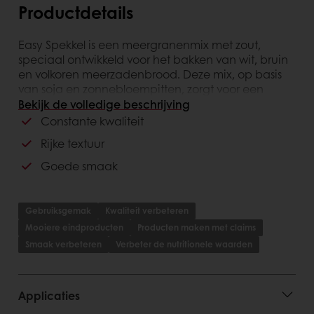
Productdetails
Easy Spekkel is een meergranenmix met zout,
speciaal ontwikkeld voor het bakken van wit, bruin
en volkoren meerzadenbrood. Deze mix, op basis
van soja en zonnebloempitten, zorgt voor een
bijzonder goede smaak en een rijke textuur. Met
Bekijk de volledige beschrijving
een dosering van 25% biedt Easy Spekkel constante
Constante kwaliteit
kwaliteit. Deze heerlijke mix perfect voor het
Rijke textuur
creëren van smaakvol en voedzaam brood.
Goede smaak
Gebruiksgemak
Kwaliteit verbeteren
Mooiere eindproducten
Producten maken met claims
Smaak verbeteren
Verbeter de nutritionele waarden
Applicaties