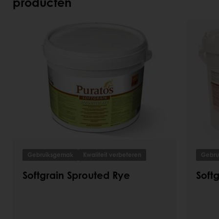
producten
Gebruiksgemak
Kwaliteit verbeteren
Gebru
Softgrain Sprouted Rye
Softg