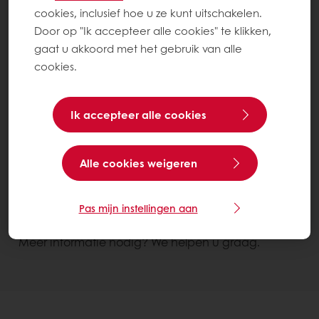
cookies, inclusief hoe u ze kunt uitschakelen.
Door op "Ik accepteer alle cookies" te klikken,
gaat u akkoord met het gebruik van alle
cookies.
Ik accepteer alle cookies
Gebruiksgemak
Kwaliteit verbeteren
Alle cookies weigeren
Easy Spekkel
Zak 25 kg
Pas mijn instellingen aan
Contacteer ons
Meer informatie nodig? We helpen u graag.