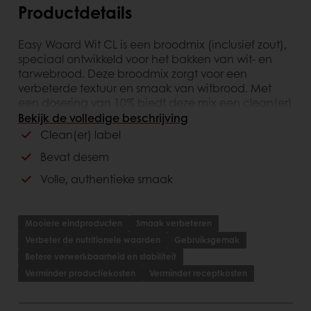
Productdetails
Easy Waard Wit CL is een broodmix (inclusief zout),
speciaal ontwikkeld voor het bakken van wit- en
tarwebrood. Deze broodmix zorgt voor een
verbeterde textuur en smaak van witbrood. Met
een dosering van 10% biedt deze mix een clean(er)
label, bevat desem en is plantaardig. Bovendien
Bekijk de volledige beschrijving
bevat het geen kunstmatige toevoegingen, wat
Clean(er) label
resulteert in een volle, authentieke smaak. Perfect
Bevat desem
voor het creëren van heerlijk witbrood met een
natuurlijke en rijke smaak.
Volle, authentieke smaak
Mooiere eindproducten
Smaak verbeteren
Verbeter de nutritionele waarden
Gebruiksgemak
Betere verwerkbaarheid en stabiliteit
Verminder productiekosten
Verminder receptkosten