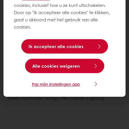
cookies, inclusief hoe u ze kunt uitschakelen.
Door op "Ik accepteer alle cookies" te klikken,
gaat u akkoord met het gebruik van alle
cookies.
Ik accepteer alle cookies
Mooiere eindproducten
Smaak verbeteren
Alle cookies weigeren
Easy Waard Wit CL
Zak 15 kg
Pas mijn instellingen aan
Contacteer ons
Meer informatie nodig? We helpen u graag.