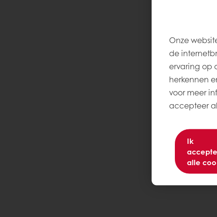
Onze website
de internetb
ervaring op 
herkennen en
voor meer inf
accepteer all
Ik
accepte
alle coo