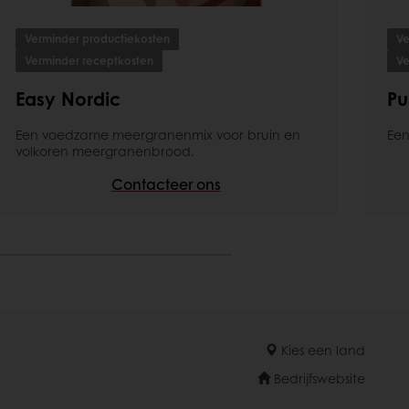
Verminder productiekosten
Ve
Verminder receptkosten
Ve
Easy Nordic
Pu
Een voedzame meergranenmix voor bruin en
Een
volkoren meergranenbrood.
Contacteer ons
Kies een land
Bedrijfswebsite