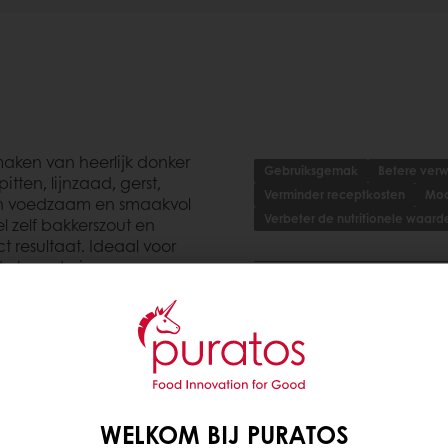
aken van heerlijk donker
Gebruiksgemak
Betere verw
en, lijnzaad, gerst,
Verminder receptkosten
Moo
 een voedzaam en smaakvol
Verbeter de nutritionele waard
l zelf bakkerszout en
 resultaat. Ideaal voor
nde broodmix.
Applicaties
Meergranen en Volkoren
Ingrediënten, allergene
WELKOM BIJ PURATOS