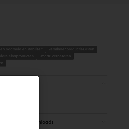
erkbaarheid en stabiliteit
Verminder productiekosten
iere eindproducten
Smaak verbeteren
en
n, gebruik en downloads