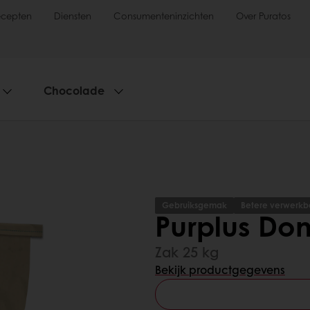
ecepten
Diensten
Consumenteninzichten
Over Puratos
Chocolade
Gebruiksgemak
Betere verwerkba
Purplus Do
Zak 25 kg
Bekijk productgegevens