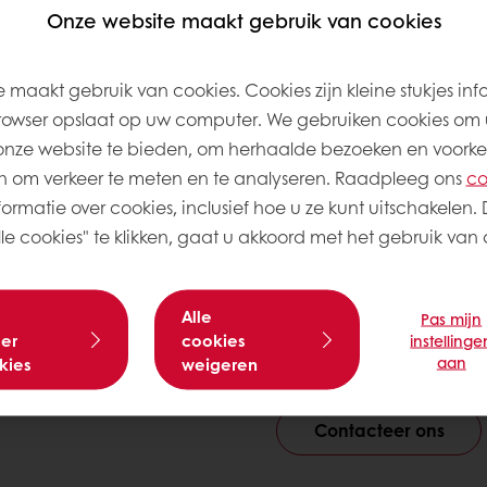
Onze website maakt gebruik van cookies
Specificaties
 maakt gebruik van cookies. Cookies zijn kleine stukjes inf
Beschrijving
:
Purplus Don
rowser opslaat op uw computer. We gebruiken cookies om 
Meergranen Zak 25Kg H1
onze website te bieden, om herhaalde bezoeken en voorke
Verpakking
:
Zak 25 kg
 om verkeer te meten en te analyseren. Raadpleeg ons
co
ormatie over cookies, inclusief hoe u ze kunt uitschakelen. 
Houdbaarheid
:
365 Dag
e cookies" te klikken, gaat u akkoord met het gebruik van a
Bestel bij uw grossier
Alle
Pas mijn
er
cookies
instellinge
aan
kies
weigeren
Meer informatie nodig? 
Contacteer ons