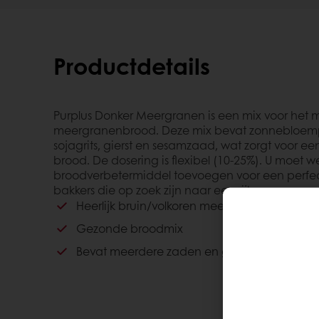
Productdetails
Purplus Donker Meergranen is een mix voor het m
meergranenbrood. Deze mix bevat zonnebloempitt
sojagrits, gierst en sesamzaad, wat zorgt voor
brood. De dosering is flexibel (10-25%). U moet we
broodverbetermiddel toevoegen voor een perfect
bakkers die op zoek zijn naar een rijke en gezo
Heerlijk bruin/volkoren meergranenbrood
Gezonde broodmix
Bevat meerdere zaden en granen