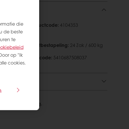
ormatie die
ker
Productcode
:
4104353
u de beste
uren te
Palletbestapeling
:
24 Zak / 600 kg
okiebeleid
Door op "Ik
en
EAN‑code
:
5410687508037
lle cookies.
n
We helpen u graag.