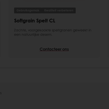
Gebruiksgemak
Kwaliteit verbeteren
Softgrain Spelt CL
Zachte, voorgekookte speltgranen geweekt in
een natuurlijke desem.
Contacteer ons
s