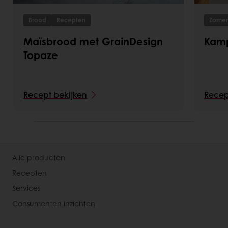
Brood
Recepten
Zomer
Maïsbrood met GrainDesign
Kam
Topaze
Recept bekijken
Recep
Alle producten
Recepten
Services
Consumenten inzichten