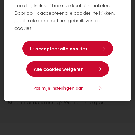
cookies, inclusief hoe u ze kunt uitschakelen.
Door op "Ik accepteer alle cookies" te klikken,
gaat u akkoord met het gebruik van alle
cookies.
Ik accepteer alle cookies
Verminder productiekosten
Verminder receptkosten
Alle cookies weigeren
Purplus Maïs
Zak 20 kg
Pas mijn instellingen aan
Contacteer ons
Meer informatie nodig? We helpen u graag.