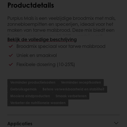
Productdetails
Purplus Maïs is een veelzijdige broodmix met maïs,
zonnebloempitten en specerijen, ideaal voor het
maken van tarwe maïsbrood. Deze mix biedt een
flexibele dosering van 10-25%, waarbij u zelf
Bekijk de volledige beschrijving
bakkerszout en broodverbetermiddel kunt
Broodmix speciaal voor tarwe maïsbrood
toevoegen. Perfect voor bakkers die op zoek zijn
naar een unieke en smaakvolle broodmix.
Uniek en smaakvol
Flexibele dosering (10-25%)
Verminder productiekosten
Verminder receptkosten
Gebruiksgemak
Betere verwerkbaarheid en stabiliteit
Mooiere eindproducten
Smaak verbeteren
Verbeter de nutritionele waarden
Applicaties