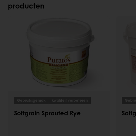
producten
Gebruiksgemak
Kwaliteit verbeteren
Gebru
Softgrain Sprouted Rye
Softg