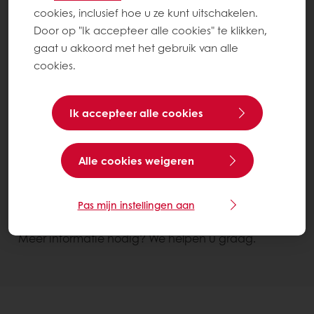
cookies, inclusief hoe u ze kunt uitschakelen.
Door op "Ik accepteer alle cookies" te klikken,
gaat u akkoord met het gebruik van alle
cookies.
Ik accepteer alle cookies
Betere verwerkbaarheid en stabiliteit
Kwaliteit verbeteren
Alle cookies weigeren
Subliem Boterstol
Zak 20 kg
Pas mijn instellingen aan
Contacteer ons
Meer informatie nodig? We helpen u graag.