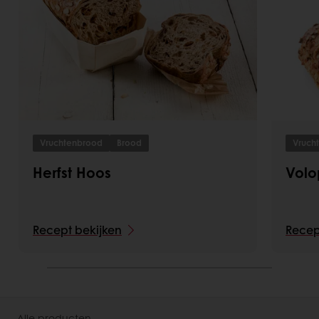
Vruchtenbrood
Brood
Vruch
Herfst Hoos
Volo
Recept bekijken
Recep
Alle producten