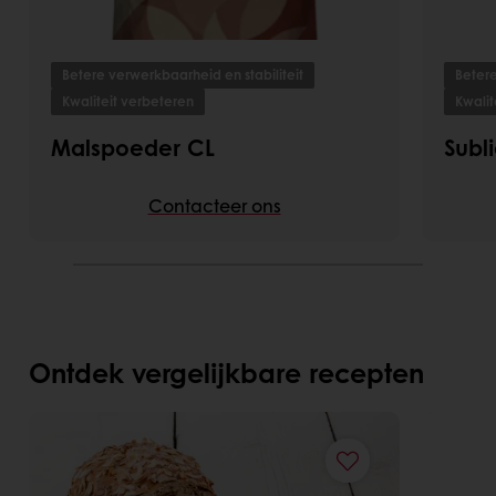
Betere verwerkbaarheid en stabiliteit
Betere
Kwaliteit verbeteren
Kwalit
Malspoeder CL
Subl
Contacteer ons
Ontdek vergelijkbare recepten