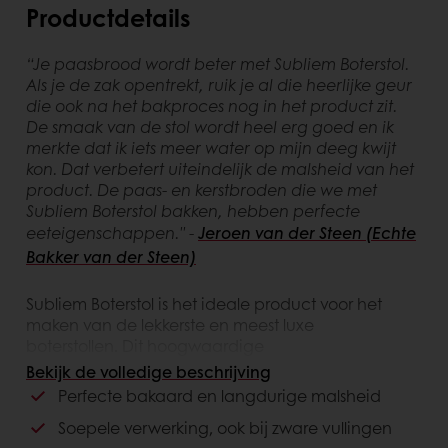
Productdetails
“Je paasbrood wordt beter met Subliem Boterstol.
Als je de zak opentrekt, ruik je al die heerlijke geur
die ook na het bakproces nog in het product zit.
De smaak van de stol wordt heel erg goed en ik
merkte dat ik iets meer water op mijn deeg kwijt
kon. Dat verbetert uiteindelijk de malsheid van het
product. De paas- en kerstbroden die we met
Subliem Boterstol bakken, hebben perfecte
eeteigenschappen.'' -
Jeroen van der Steen (Echte
Bakker van der Steen)
Subliem Boterstol is het ideale product voor het
maken van de lekkerste en meest luxe
boterstollen. Dit hoogwaardige
broodverbetermiddel zorgt voor een soepel deeg
Bekijk de volledige beschrijving
dat niet inzakt, zelfs niet bij royale vullingen zoals
Perfecte bakaard en langdurige malsheid
amandelspijs, noten en gedroogd fruit. Dankzij de
Soepele verwerking, ook bij zware vullingen
optimale tolerantie en perfecte bakaard blijft de