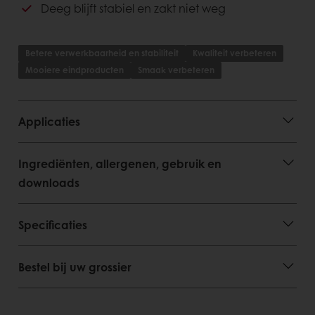
stol mooi in vorm en heerlijk mals, ook na enkele
Deeg blijft stabiel en zakt niet weg
dagen in de winkel of bij de consument thuis.
Subliem Boterstol is geschikt voor elk bakproces, van
Betere verwerkbaarheid en stabiliteit
Kwaliteit verbeteren
ambachtelijk tot machinaal, en biedt u de
Mooiere eindproducten
Smaak verbeteren
zekerheid van een stabiel resultaat in de drukste
periode van het jaar.
Applicaties
Dosering: 30%
Ingrediënten, allergenen, gebruik en
downloads
Specificaties
Bestel bij uw grossier