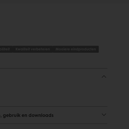
liteit
Kwaliteit verbeteren
Mooiere eindproducten
n, gebruik en downloads