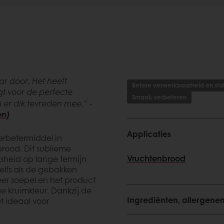
r door. Het heeft
Betere verwerkbaarheid en stabi
gt voor de perfecte
Smaak verbeteren
 er dik tevreden mee.” -
en)
Applicaties
erbetermiddel in
rood. Dit sublieme
Vruchtenbrood
sheid op lange termijn
zelfs als de gebakken
eer soepel en het product
 kruimkleur. Dankzij de
Ingrediënten, allergene
t ideaal voor