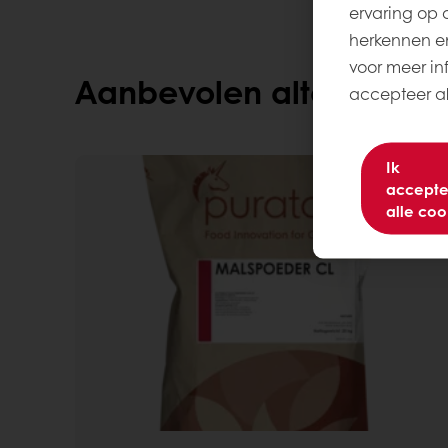
ervaring op 
herkennen en
voor meer inf
Aanbevolen alternatiev
accepteer all
Ik
accepte
alle coo