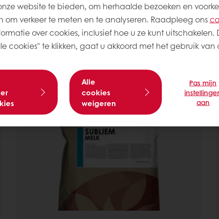
onze website te bieden, om herhaalde bezoeken en voorke
 om verkeer te meten en te analyseren. Raadpleeg ons
co
ormatie over cookies, inclusief hoe u ze kunt uitschakelen. 
e producten
e cookies" te klikken, gaat u akkoord met het gebruik van a
Alle
Pas mijn
er
cookies
instellinge
aan
kies
weigeren