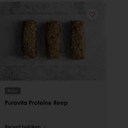
Brood
Puravita Proteïne Reep
Recept bekijken