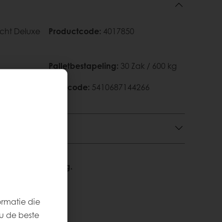
cht Deluxe
Productcode
:
4017850
Palletbestapeling
:
30 Zak / 600 kg
en
EAN‑code
:
5410687144266
We helpen u graag.
ormatie die
u de beste