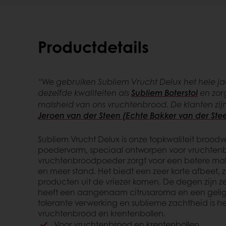
Productdetails
“We gebruiken Subliem Vrucht Delux het hele jaa
dezelfde kwaliteiten als
Subliem Boterstol
en zor
malsheid van ons vruchtenbrood. De klanten zijn
Jeroen van der Steen (Echte Bakker van der Ste
Subliem Vrucht Delux is onze topkwaliteit broodv
poedervorm, speciaal ontworpen voor vruchtenb
vruchtenbroodpoeder zorgt voor een betere mal
en meer stand. Het biedt een zeer korte afbeet, 
producten uit de vriezer komen. De degen zijn z
heeft een aangenaam citrusaroma en een gelige
tolerante verwerking en sublieme zachtheid is he
vruchtenbrood en krentenbollen.
Voor vruchtenbrood en krentenbollen