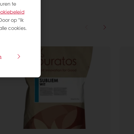
uren te
okiebeleid
Door op "Ik
lle cookies.
n