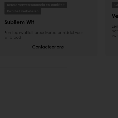
Betere verwerkbaarheid en stabiliteit
G
Kwaliteit verbeteren
Ve
Subliem Wit
Een
het
Een topkwaliteit broodverbetermiddel voor
zwa
witbrood
Contacteer ons