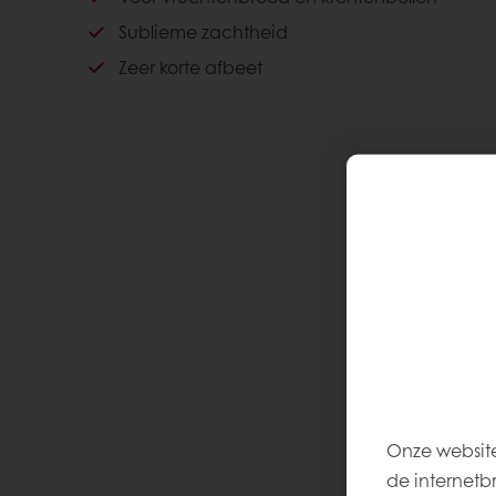
Sublieme zachtheid
Zeer korte afbeet
Onze website
de internetb