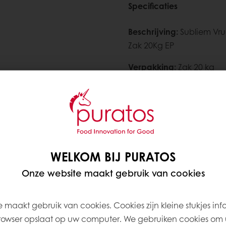
Specificaties
Beschrijving
:
Subliem Vru
Zak 20Kg EP
Verpakking
:
Zak 20 kg
Houdbaarheid
:
365 Dag
Bestel bij uw grossier
WELKOM BIJ PURATOS
Meer informatie nodig? 
Onze website maakt gebruik van cookies
Contacteer ons
 maakt gebruik van cookies. Cookies zijn kleine stukjes inf
rowser opslaat op uw computer. We gebruiken cookies om 