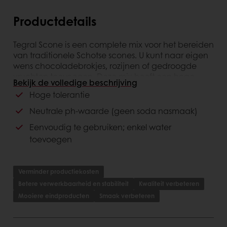
Productdetails
Tegral Scone is een complete mix voor het bereiden
van traditionele Schotse scones. U kunt naar eigen
wens chocoladebrokjes, rozijnen of gedroogde
vruchten toevoegen. Deze mix heeft een hoge
Bekijk de volledige beschrijving
tolerantie en een neutrale pH-waarde, wat
Hoge tolerantie
betekent dat er geen soda nasmaak is. De dosering
is eenvoudig: u hoeft alleen water toe te voegen.
Neutrale ph-waarde (geen soda nasmaak)
Eenvoudig te gebruiken; enkel water
toevoegen
Verminder productiekosten
Betere verwerkbaarheid en stabiliteit
Kwaliteit verbeteren
Mooiere eindproducten
Smaak verbeteren