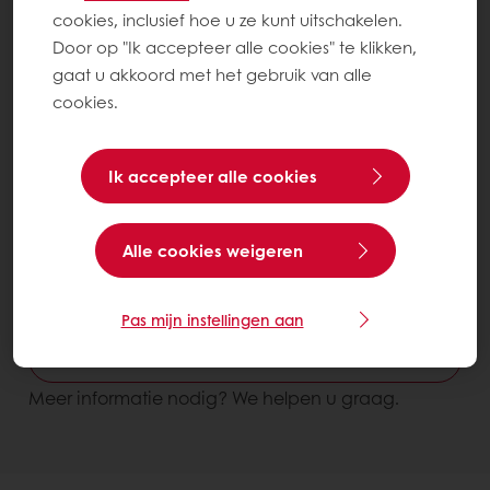
cookies, inclusief hoe u ze kunt uitschakelen.
Door op "Ik accepteer alle cookies" te klikken,
gaat u akkoord met het gebruik van alle
cookies.
Ik accepteer alle cookies
Verminder productiekosten
Alle cookies weigeren
Betere verwerkbaarheid en stabiliteit
Tegral Scone
Zak 15 kg
Pas mijn instellingen aan
Contacteer ons
Meer informatie nodig? We helpen u graag.