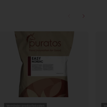
Verminder productiekosten
Ve