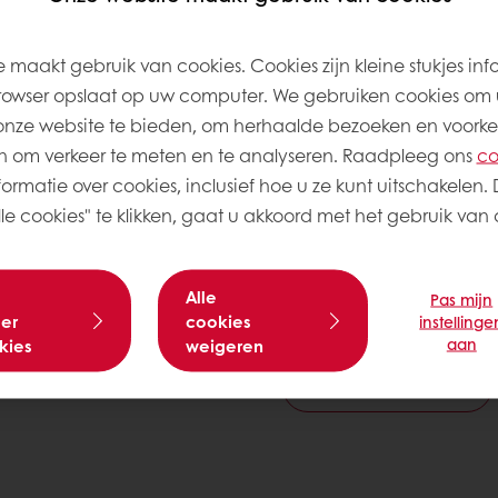
Beschrijving
:
Venus Viva
 maakt gebruik van cookies. Cookies zijn kleine stukjes inf
Meergranen MZ Zak 25K
rowser opslaat op uw computer. We gebruiken cookies om 
Verpakking
:
Zak 25 kg
onze website te bieden, om herhaalde bezoeken en voorke
 om verkeer te meten en te analyseren. Raadpleeg ons
co
Houdbaarheid
:
365 Dag
ormatie over cookies, inclusief hoe u ze kunt uitschakelen. 
e cookies" te klikken, gaat u akkoord met het gebruik van a
Bestel bij uw grossier
Alle
Pas mijn
er
cookies
instellinge
aan
kies
weigeren
Meer informatie nodig? 
Contacteer ons