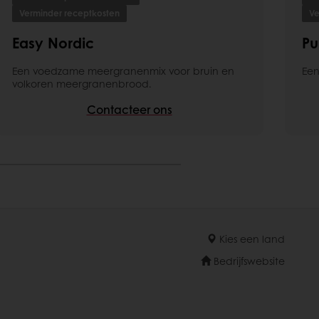
Verminder receptkosten
Ve
Easy Nordic
Pu
Een voedzame meergranenmix voor bruin en
Een
volkoren meergranenbrood.
Contacteer ons
Kies een land
Bedrijfswebsite