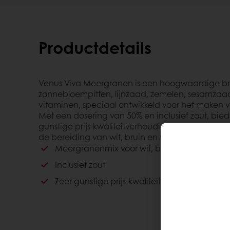
Productdetails
Venus Viva Meergranen is een hoogwaardige br
zonnebloempitten, lijnzaad, zemelen, sesamzaa
vitaminen, speciaal ontwikkeld voor het maken
Met een dosering van 50% en inclusief zout, bied
gunstige prijs-kwaliteitverhouding. Venus Viva M
de bereiding van wit, bruin en volkoren tarwe 
Meergranenmix voor wit, bruin en volkoren 
Inclusief zout
Zeer gunstige prijs-kwaliteit verhouding