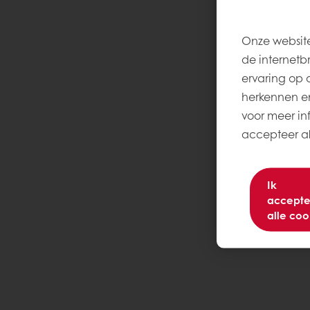
Onze website
de internetb
ervaring op 
herkennen en
voor meer inf
accepteer all
Ik
accepte
alle coo