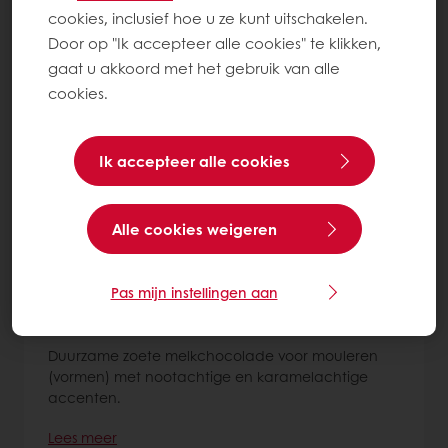
cookies, inclusief hoe u ze kunt uitschakelen.
Door op "Ik accepteer alle cookies" te klikken,
8
items
gaat u akkoord met het gebruik van alle
cookies.
Ik accepteer alle cookies
Alle cookies weigeren
Pas mijn instellingen aan
Belcolade Douceur Lait J335/M
Cacao-Trace
Duurzame zoete melkchocolade voor mouleren
(vormen) met nootachtige en karamelachtige
accenten.
Lees meer