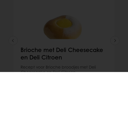
Brioche met Deli Cheesecake
en Deli Citroen
Recept voor Brioche broodjes met Deli
Cheesecake en Deli Citroen
Lees meer
Alle producten