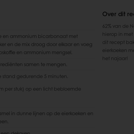
Over dit r
62% van de Ne
hierop in met
ffie en ammonium bicarbonaat met
dit recept ba
iker en de mix droog door elkaar en voeg
eierkoeken me
ploskoffie en ammonium mengsel.
het najaar!
grediënten samen te mengen.
e stand gedurende 5 minuten.
am per stuk) op een licht bebloemde
amel in dunne lijnen op de eierkoeken en
een.
 een dekoven.