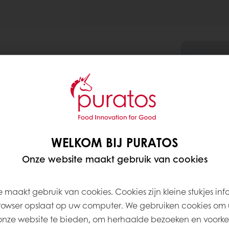
Gram
%
3.000
60
WELKOM BIJ PURATOS
2.000
40
Onze website maakt gebruik van cookies
125
2,5
1.250
25
 maakt gebruik van cookies. Cookies zijn kleine stukjes inf
rowser opslaat op uw computer. We gebruiken cookies om 
875
17,5
onze website te bieden, om herhaalde bezoeken en voorke