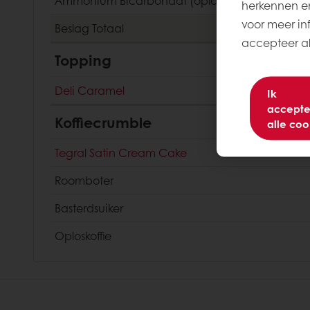
Ammonium Bicarbonaat (oplossen in water)
herkennen en
voor meer inf
Beslag
Totaal
accepteer all
Topping
Deli Caramel
Ik
accepte
Koffiecrumble
alle coo
Tegral Satin Cream Cake
Roomboter
Basterdsuiker
Oploskoffie