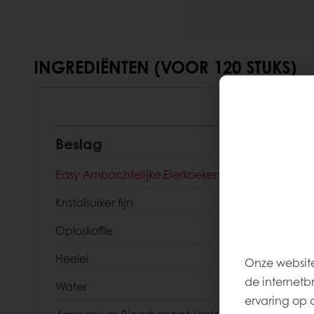
INGREDIËNTEN (VOOR 120 STUKS)
Beslag
Easy Ambachtelijke Eierkoeken
Kristalsuiker fijn
Oploskoffie
Heelei
Onze website
de internetb
Water
ervaring op 