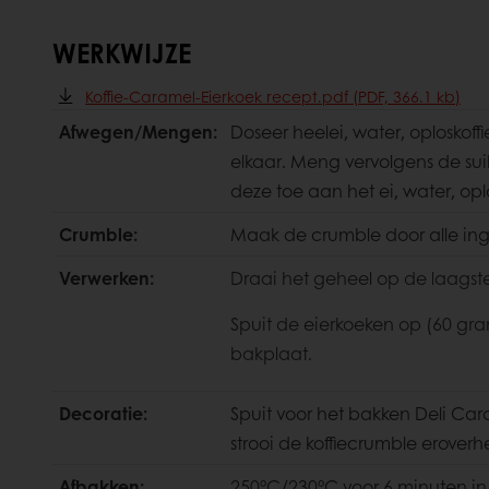
WERKWIJZE
Koffie-Caramel-Eierkoek recept.pdf (PDF, 366.1 kb)
Afwegen/Mengen:
Doseer heelei, water, oplosko
elkaar. Meng vervolgens de su
deze toe aan het ei, water, o
Crumble:
Maak de crumble door alle in
Verwerken:
Draai het geheel op de laagst
Spuit de eierkoeken op (60 gr
bakplaat.
Decoratie:
Spuit voor het bakken Deli Car
strooi de koffiecrumble eroverh
Afbakken:
250°C/230°C voor 6 minuten in