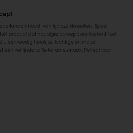
ecept
derlanders houdt van tijdloze klassiekers. Speel
 hét product dat nostalgie oproept: eierkoeken! Met
kt u eenvoudig heerlijke, luchtige en malse
t een verfijnde koffie-karamelsmaak. Perfect voor