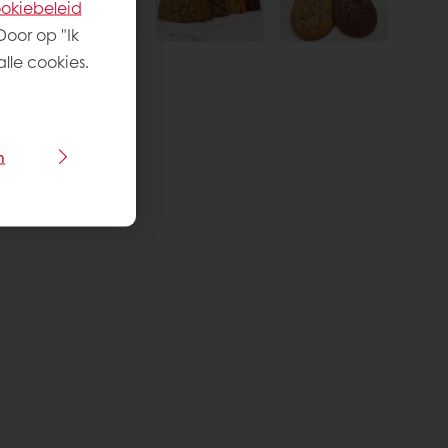
okiebeleid
Door op "Ik
lle cookies.
n