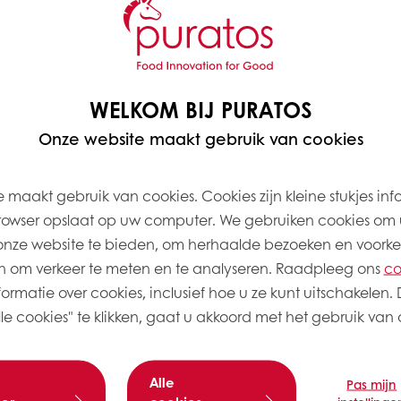
Gram
%
WELKOM BIJ PURATOS
Onze website maakt gebruik van cookies
2.760
60
1.840
40
 maakt gebruik van cookies. Cookies zijn kleine stukjes inf
920
20
rowser opslaat op uw computer. We gebruiken cookies om 
onze website te bieden, om herhaalde bezoeken en voorke
1.150
25
 om verkeer te meten en te analyseren. Raadpleeg ons
co
805
17,5
ormatie over cookies, inclusief hoe u ze kunt uitschakelen. 
e cookies" te klikken, gaat u akkoord met het gebruik van a
43
0,94
7518
Alle
Pas mijn