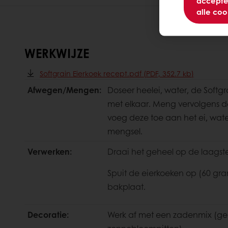
accepte
alle coo
WERKWIJZE
Softgrain Eierkoek recept.pdf (PDF, 352.7 kb)
Afwegen/Mengen:
Doseer heelei, water, de Soft
met elkaar. Meng vervolgens de
voeg deze toe aan het ei, wat
mengsel.
Verwerken:
Draai het geheel op de laagst
Spuit de eierkoeken op (60 gr
bakplaat.
Decoratie:
Werk af met een zadenmix (gee