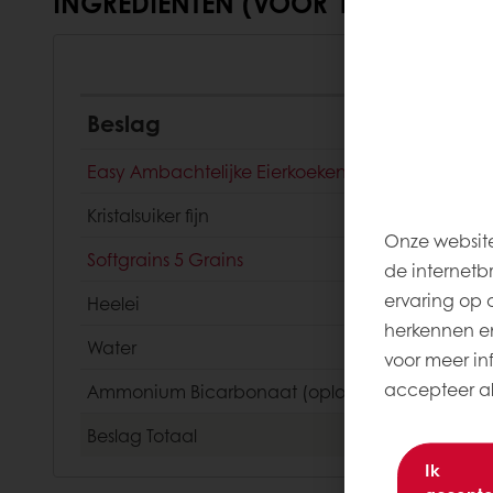
INGREDIËNTEN (VOOR 120 STUKS)
Beslag
Easy Ambachtelijke Eierkoeken
Kristalsuiker fijn
Onze website
Softgrains 5 Grains
de internetb
ervaring op 
Heelei
herkennen en
Water
voor meer inf
accepteer all
Ammonium Bicarbonaat (oplossen in water)
Beslag
Totaal
Ik