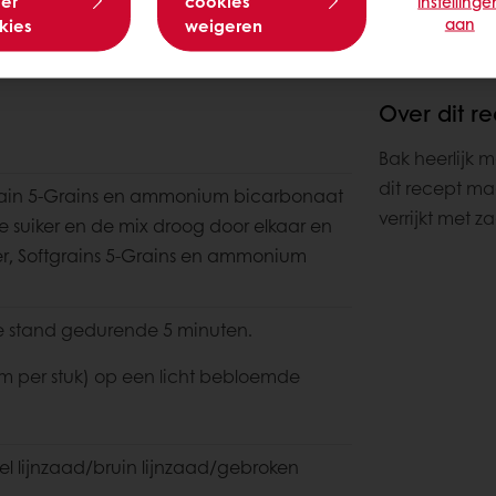
er
cookies
instellinge
aan
kies
weigeren
Over dit r
Bak heerlijk 
dit recept ma
grain 5-Grains en ammonium bicarbonaat
verrijkt met z
 suiker en de mix droog door elkaar en
er, Softgrains 5-Grains en ammonium
e stand gedurende 5 minuten.
am per stuk) op een licht bebloemde
l lijnzaad/bruin lijnzaad/gebroken