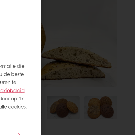
ormatie die
u de beste
uren te
okiebeleid
Door op "Ik
lle cookies.