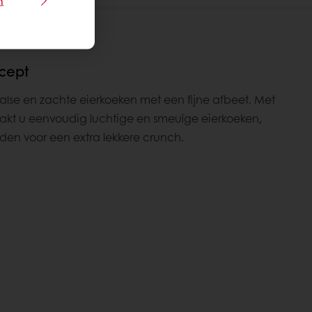
n
ecept
malse en zachte eierkoeken met een fijne afbeet. Met
akt u eenvoudig luchtige en smeuïge eierkoeken,
aden voor een extra lekkere crunch.