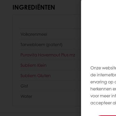
INGREDIËNTEN
Volkorenmeel
Tarwebloem (patent)
Puravita Havermout Plus mz
Subliem Klein
Onze website
de internetb
Subliem Gluten
ervaring op 
Gist
herkennen en
voor meer inf
Water
accepteer all