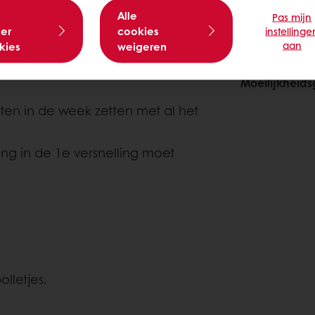
Alle
Pas mijn
er
cookies
instellinge
aan
kies
weigeren
Over dit r
Moeilijkheid
ten in de week zetten met al het
ng in de 1e versnelling moet
lletjes.