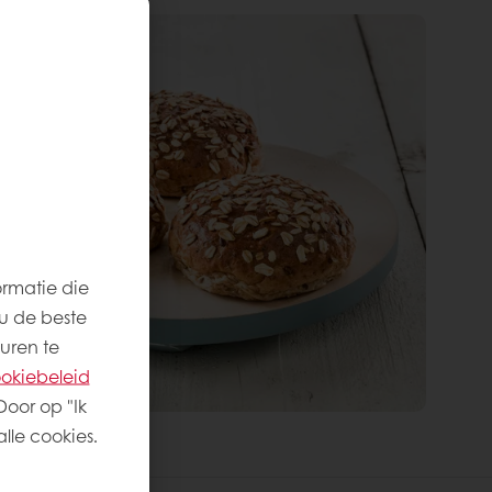
ormatie die
u de beste
uren te
okiebeleid
Door op "Ik
lle cookies.