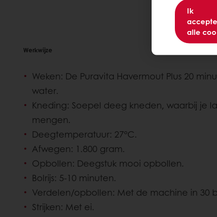
Ik
accepte
alle coo
Werkwijze
Weken: De Puravita Havermout Plus 20 minu
water.
Kneding: Soepel deeg kneden, waarbij je la
mengen.
Deegtemperatuur: 27°C.
Afwegen: 1.800 gram.
Opbollen: Deegstuk mooi opbollen.
Bolrijs: 5-10 minuten.
Verdelen/opbollen: Met de machine in 30 bo
Strijken: Met ei.