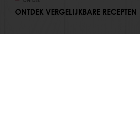
ONTDEK VERGELIJKBARE RECEPTEN
Alle producten
Over Purato
Recepten
Certificaten
Services
Nieuws
Consumenten inzichten
Contact
+31 168 326 260
Klantenservice@puratos.com