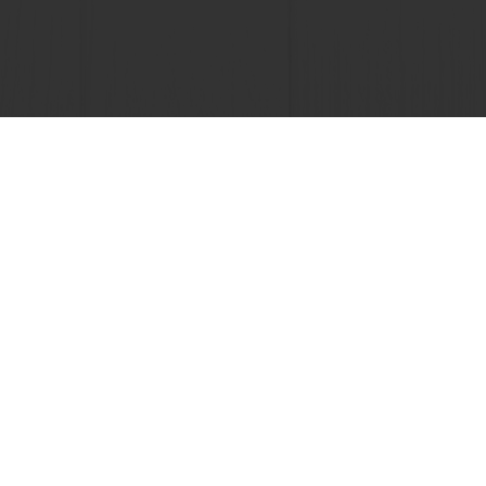
Kies een land
Bedrijfswebsite