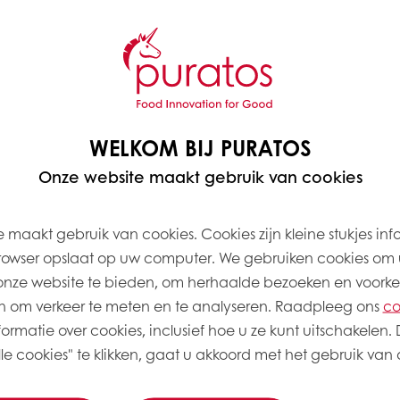
Gram
1.500
WELKOM BIJ PURATOS
1.500
Onze website maakt gebruik van cookies
7.000
1.000
 maakt gebruik van cookies. Cookies zijn kleine stukjes inf
rowser opslaat op uw computer. We gebruiken cookies om 
200
onze website te bieden, om herhaalde bezoeken en voorke
500
 om verkeer te meten en te analyseren. Raadpleeg ons
co
ormatie over cookies, inclusief hoe u ze kunt uitschakelen. 
6.300
e cookies" te klikken, gaat u akkoord met het gebruik van a