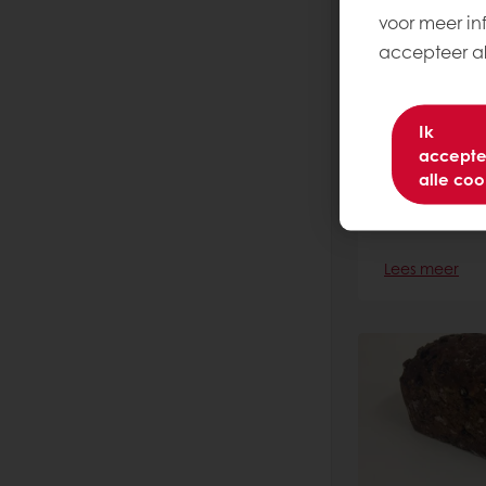
voor meer inf
accepteer all
Ik
accepte
Desem cia
alle coo
Lees meer