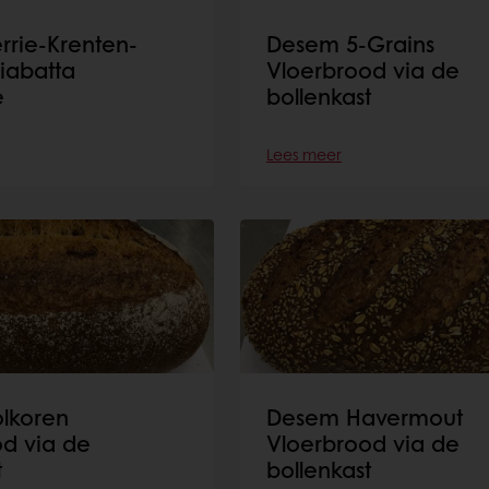
rrie-Krenten-
Desem 5-Grains
iabatta
Vloerbrood via de
e
bollenkast
Lees meer
lkoren
Desem Havermout
d via de
Vloerbrood via de
t
bollenkast