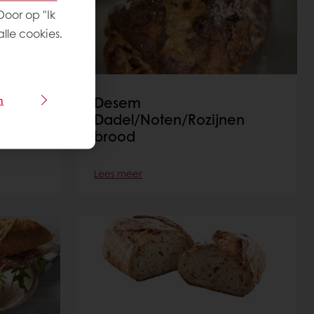
Door op "Ik
lle cookies.
Desem
n
Dadel/Noten/Rozijnen
brood
Lees meer