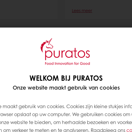
Lees meer
WELKOM BIJ PURATOS
rwe Tradizione
Desem Wit Vloerbroo
Onze website maakt gebruik van cookies
de bollenkast
Lees meer
 maakt gebruik van cookies. Cookies zijn kleine stukjes inf
rowser opslaat op uw computer. We gebruiken cookies om 
onze website te bieden, om herhaalde bezoeken en voorke
 om verkeer te meten en te analyseren. Raadpleeg ons
co