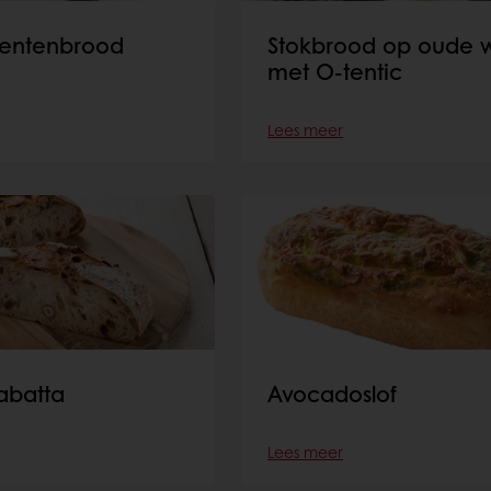
entenbrood
Stokbrood op oude w
met O-tentic
Lees meer
abatta
Avocadoslof
Lees meer