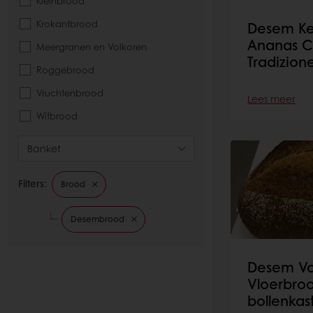
Kleinbrood
Krokantbrood
Desem Ke
Ananas C
Meergranen en Volkoren
Tradizion
Roggebrood
Vruchtenbrood
Lees meer
Witbrood
Banket
Filters:
Brood
Desembrood
Desem Vo
Vloerbroo
bollenkas