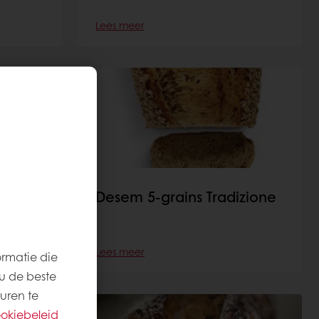
Lees meer
d via
Desem 5-grains Tradizione
Lees meer
ormatie die
u de beste
uren te
okiebeleid