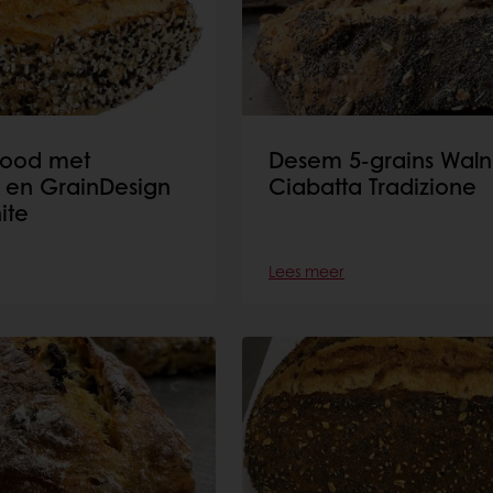
rood met
Desem 5-grains Wal
s en GrainDesign
Ciabatta Tradizione
ite
Lees meer