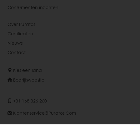
Consumenten inzichten
Over Puratos
Certificaten
Nieuws
Contact
Kies een land
Bedrijfswebsite
+31 168 326 260
Klantenservice@puratos.com