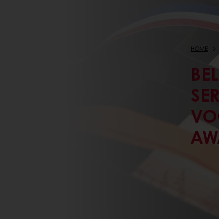
HOME
BE
SE
VO
AW