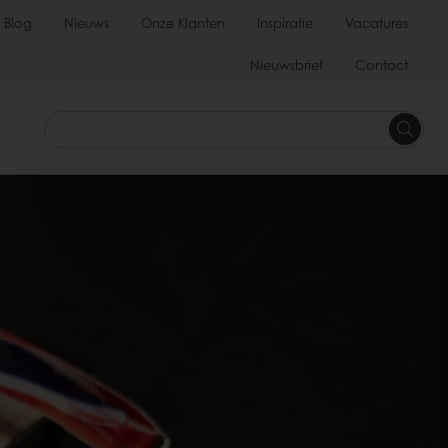
Blog
Nieuws
Onze Klanten
Inspiratie
Vacatures
Nieuwsbrief
Contact