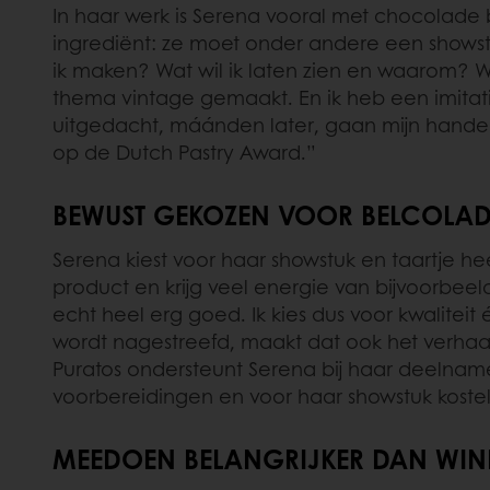
In haar werk is Serena vooral met chocolade
ingrediënt: ze moet onder andere een showst
ik maken? Wat wil ik laten zien en waarom? 
thema vintage gemaakt. En ik heb een imitati
uitgedacht, máánden later, gaan mijn handen
op de Dutch Pastry Award.”
BEWUST GEKOZEN VOOR BELCOLAD
Serena kiest voor haar showstuk en taartje h
product en krijg veel energie van bijvoorbee
echt heel erg goed. Ik kies dus voor kwalit
wordt nagestreefd, maakt dat ook het verhaal 
Puratos ondersteunt Serena bij haar deelname
voorbereidingen en voor haar showstuk kostel
MEEDOEN BELANGRIJKER DAN WI