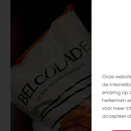
Onze website
de internetb
ervaring op 
herkennen en
voor meer inf
accepteer all