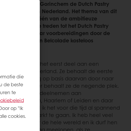
ns Bakkersvak in Gorinchem de Dutch Pastry
eriewedstrijd van Nederland. Het thema van dit
van Breukelen is één van de ambitieuze
 de winst toe te treden tot het Dutch Pastry
nt Serena bij haar voorbereidingen door de
e chocolade van Belcolade kosteloos
m in 2022 voor het eerst deel aan een
 Skills Heroes Nederland. Ze behaalt de eerste
ormatie die
Patisserie en mag op basis daarvan door naar
u de beste
itserse Luzern. Hier behaalt ze de negende plek.
uren te
 ‘verslaafd’ aan deelnemen aan
nt in Vlaardingen, Haarlem of Leiden en daar
okiebeleid
ar toe – terwijl ik het voor die tijd al spannend
Door op "Ik
ende supermarkt te gaan. Ik heb heel veel
lle cookies.
tmoet van over de hele wereld en ik durf hen
 eens een dag mag meelopen, als ze