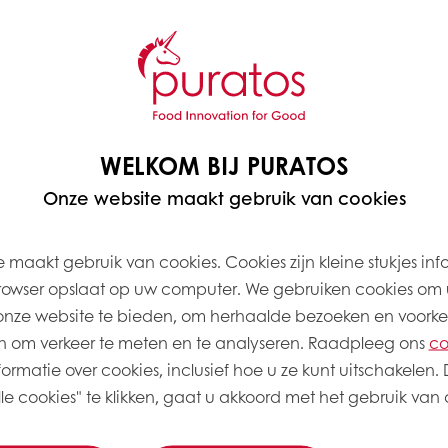
Op 10 maart vindt tijde
Award plaats: dé patiss
jaar is vintage. Serena 
deelnemers. Zij hoopt met
Team. Puratos ondersteu
kwalitatief hoogwaardig
WELKOM BIJ PURATOS
beschikbaar te stellen.
Onze website maakt gebruik van cookies
Serena van Breukelen na
landelijke vakwedstrijd:
 maakt gebruik van cookies. Cookies zijn kleine stukjes inf
plaats in de categorie 
rowser opslaat op uw computer. We gebruiken cookies om 
de WorldSkills in het Zw
onze website te bieden, om herhaalde bezoeken en voorke
Vanaf dat moment is ze
vakwedstrijden. “Je trai
 om verkeer te meten en te analyseren. Raadpleeg ons
co
reed ik ineens gewoon na
ormatie over cookies, inclusief hoe u ze kunt uitschakelen. 
vond om naar een onbek
e cookies" te klikken, gaat u akkoord met het gebruik van a
verschillende mensen on
nu ook te vragen of ik