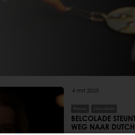
4 mrt 2025
Nieuws
Chocolade
BELCOLADE STEUN
WEG NAAR DUTCH