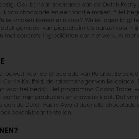
 bezig. Ook bij haar deelname aan de Dutch Pastry
uk van chocolade en een taartje maken. “Het begin
Welke smaken komen erin voor? Welke lagen krijgt
estuk gemaakt van piepschuim als aanzet voor mijn
 met concrete ingrediënten aan het werk. Al met a
E
eel bewust voor de chocolade van Puratos: Belcolad
ld Corrie Kouffeld, de salesmanager van Belcolade.
eit én voor het bedrijf. Het programma Cacao-Tra
achter mijn producten en showstuk klopt. Dat vind i
 aan de Dutch Pastry Award door alle chocolade die
oos beschikbaar te stellen.
NNEN?