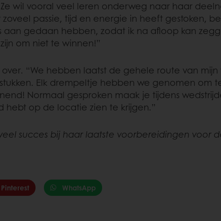
 Ze wil vooral veel leren onderweg naar haar deelna
zoveel passie, tijd en energie in heeft gestoken, b
lles aan gedaan hebben, zodat ik na afloop kan zegge
ijn om niet te winnen!”
al over. “We hebben laatst de gehele route van mijn
tukken. Elk drempeltje hebben we genomen om te zi
end! Normaal gesproken maak je tijdens wedstrijden
 hebt op de locatie zien te krijgen.”
eel succes bij haar laatste voorbereidingen voor
Pinterest
WhatsApp