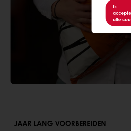
Ik
accepte
alle coo
JAAR LANG VOORBEREIDEN