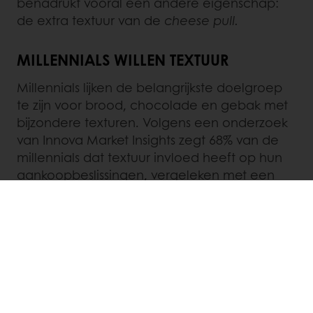
benadrukt vooral een andere eigenschap:
de extra textuur van de
cheese pull.
MILLENNIALS WILLEN TEXTUUR
Millennials lijken de belangrijkste doelgroep
te zijn voor brood, chocolade en gebak met
bijzondere texturen. Volgens een onderzoek
van Innova Market Insights zegt 68% van de
millennials dat textuur invloed heeft op hun
aankoopbeslissingen, vergeleken met een
gemiddelde van 60%. Textuur is over het
algemeen erg belangrijk. Bijna de helft van
de consumenten zegt zelfs dat ze “meer
geven om de textuurervaring dan om de
ingrediëntenlijst van een voedingsproduct.”
Let dus goed op de knapperigheid,
chewiness,
romigheid of de laagjes van je