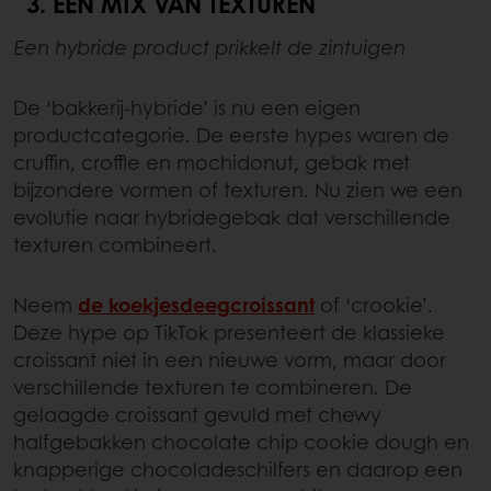
3.
EEN MIX VAN TEXTUREN
Een hybride product prikkelt de zintuigen
De ‘bakkerij-hybride’ is nu een eigen
productcategorie. De eerste hypes waren de
cruffin, croffle en mochidonut, gebak met
bijzondere vormen of texturen. Nu zien we een
evolutie naar hybridegebak dat verschillende
texturen combineert.
Neem
de koekjesdeegcroissant
of ‘crookie’.
Deze hype op TikTok presenteert de klassieke
croissant niet in een nieuwe vorm, maar door
verschillende texturen te combineren. De
gelaagde croissant gevuld met chewy
halfgebakken chocolate chip cookie dough en
knapperige chocoladeschilfers en daarop een