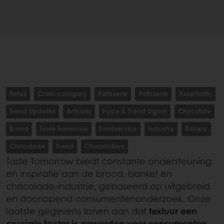
Retail
Cross-category
Patisserie
Patisserie
Hospitality
Trend Updates
Artisans
Hype & Trend Signal
Chocolate
Brood
Taste Tomorrow
Foodservice
Industry
Bakery
Chocolade
Trend
Chocolatiers
Taste Tomorrow biedt constante ondersteuning
en inspiratie aan de brood, banket en
chocolade-industrie, gebaseerd op uitgebreid
en doorlopend consumentenonderzoek. Onze
laatste gegevens tonen aan dat
textuur een
cruciale factor is geworden voor consumenten
.