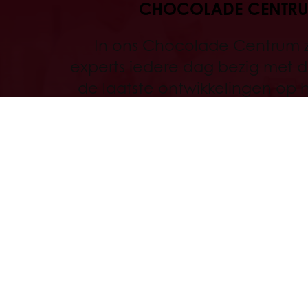
CHOCOLADE CENTR
In ons Chocolade Centrum z
experts iedere dag bezig met d
de laatste ontwikkelingen op 
van processen, producten en t
Discover
All services
Alle producten
Over Purato