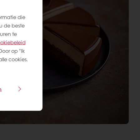
ormatie die
u de beste
uren te
okiebeleid
Door op "Ik
lle cookies.
n