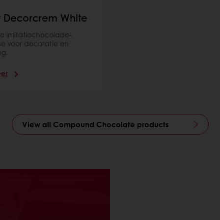
t Decorcrem White
te imitatiechocolade-
e voor decoratie en
ng.
eer
View all Compound Chocolate products