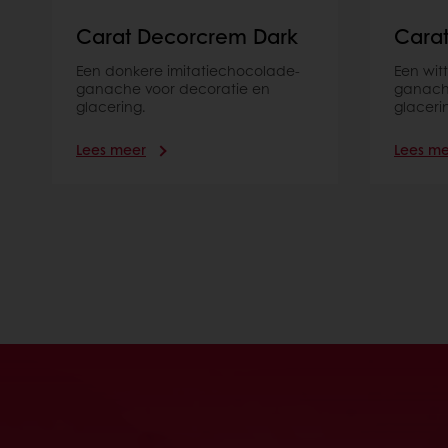
Carat Decorcrem Dark
Cara
Een donkere imitatiechocolade-
Een wit
ganache voor decoratie en
ganach
glacering.
glaceri
Lees meer
Lees m