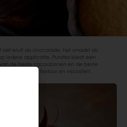
iet eruit als chocolade, het smaakt als
p iedere applicatie. Puratos biedt een
uik van de beste cacaobonen en de beste
n de perfecte textuur en viscositeit.