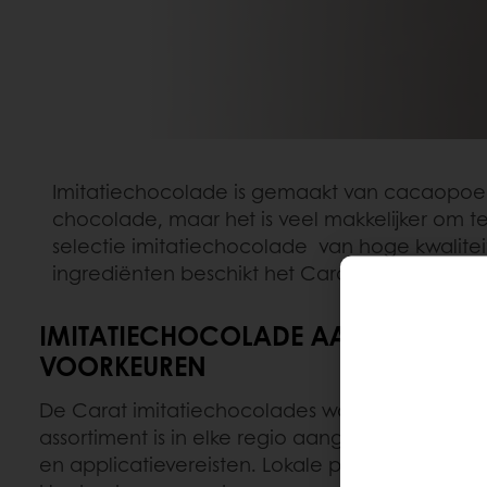
Imitatiechocolade is gemaakt van cacaopoeder
chocolade, maar het is veel makkelijker om 
selectie imitatiechocolade van hoge kwalitei
ingrediënten beschikt het Carat assortiment o
IMITATIECHOCOLADE AANGEPAST A
VOORKEUREN
De Carat imitatiechocolades worden wereldwi
assortiment is in elke regio aangepast aan de
en applicatievereisten. Lokale productie zorgt