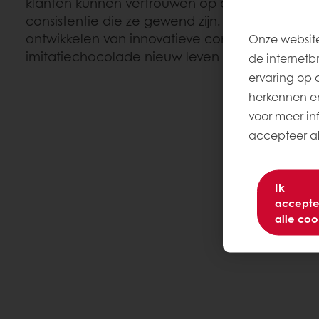
klanten kunnen vertrouwen op dezelfde kwalit
consistentie die ze gewend zijn. Bovendien stre
ontwikkelen van innovatieve concepten om de
Onze website
imitatiechocolade nieuw leven in te blazen.
de internetb
ervaring op 
herkennen en
voor meer inf
accepteer all
Ik
accepte
alle coo