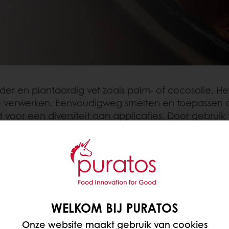
 en plantaardig vet zoals palm- of cocosolie. Het z
te verwerken. Eenvoudigweg smelten en toepassen o
t voor een diversiteit aan applicaties. Door gebr
ver een superieure kwaliteit, een excellente smaak e
AN LOKALE
jd geproduceerd. Het
WELKOM BIJ PURATOS
 lokale smaakvoorkeuren
 er ook voor dat de
Onze website maakt gebruik van cookies