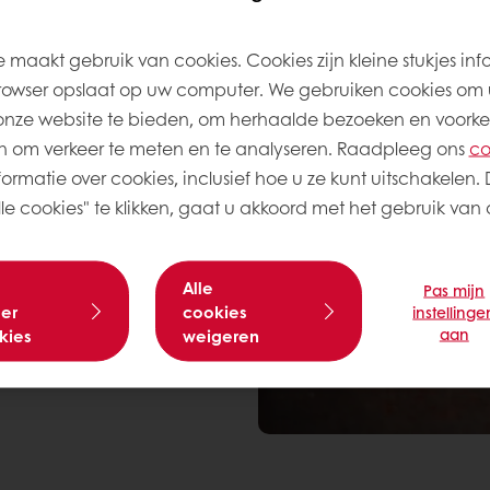
eitsstandaarden en
ven we altijd naar het
 wereld van
 maakt gebruik van cookies. Cookies zijn kleine stukjes inf
rowser opslaat op uw computer. We gebruiken cookies om 
onze website te bieden, om herhaalde bezoeken en voorke
 om verkeer te meten en te analyseren. Raadpleeg ons
co
ormatie over cookies, inclusief hoe u ze kunt uitschakelen. 
e cookies" te klikken, gaat u akkoord met het gebruik van a
Alle
Pas mijn
er
cookies
instellinge
aan
kies
weigeren