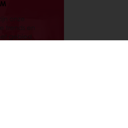
UM
ijn onze
e trends en
het gebied
echnieken.
s