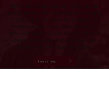
Bij Puratos staan mensen altijd op de
eerste plaats. We combineren innovatie
met traditie om altijd topkwaliteit te
leveren zonder onze waarden los te
laten. We doen net dat beetje extra en
delen ons succes met iedereen die
samen met ons deze reis aflegt.
Lees meer
ERFGOED
Bakken en chocolade maken behoren