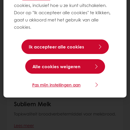
cookies, inclusief hoe u ze kunt uitschakelen.
Ontdek onze Witbrood recepten
Door op "Ik accepteer alle cookies" te klikken,
gaat u akkoord met het gebruik van alle
cookies.
8
items
Ik accepteer alle cookies
Alle cookies weigeren
Pas mijn instellingen aan
Subliem Melk
Topkwaliteit broodverbetermiddel voor melkbrood.
Lees meer