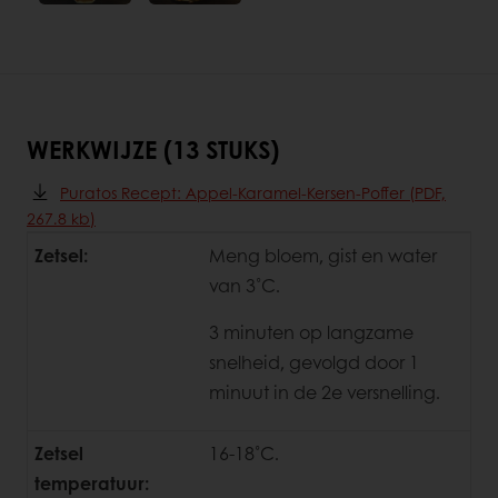
WERKWIJZE (13 STUKS)
Puratos Recept: Appel-Karamel-Kersen-Poffer (PDF,
267.8 kb)
Zetsel:
Meng bloem, gist en water
van 3˚C.
3 minuten op langzame
snelheid, gevolgd door 1
minuut in de 2e versnelling.
Zetsel
16-18˚C.
temperatuur: