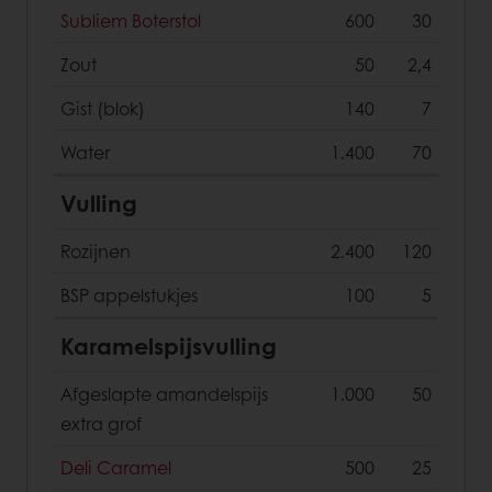
Subliem Boterstol
600
30
Zout
50
2,4
Gist (blok)
140
7
Water
1.400
70
Vulling
Rozijnen
2.400
120
BSP appelstukjes
100
5
Karamelspijsvulling
Afgeslapte amandelspijs
1.000
50
extra grof
Deli Caramel
500
25