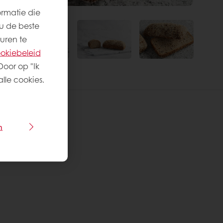
ormatie die
u de beste
uren te
okiebeleid
Door op "Ik
lle cookies.
n