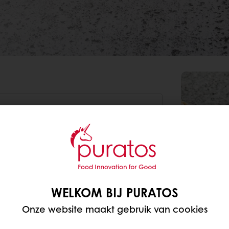
Gram
%
3.333
33,33
6.667
66,67
WELKOM BIJ PURATOS
400
4
Onze website maakt gebruik van cookies
200
2