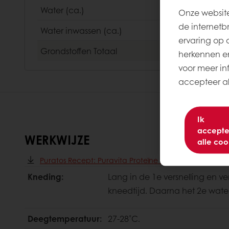
Water (ca.)
Onze website
de internetb
Water inwassen (ca.)
ervaring op 
Grondstoffen
Totaal
herkennen en
voor meer inf
accepteer all
Ik
accepte
WERKWIJZE
alle coo
Puratos Recept: Puravita Proteïne Rustiek Krokantbroo
Kneding:
Lang in de 1e versnelling en v
kneedtijd. Daarna het 2e wate
Deegtemperatuur:
27-28˚C.