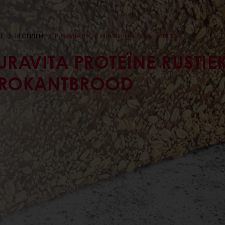
E
RECEPTEN
PURAVITA PROTEÏNE RUSTIEK KROKANTBROOD
URAVITA PROTEÏNE RUSTIE
ROKANTBROOD