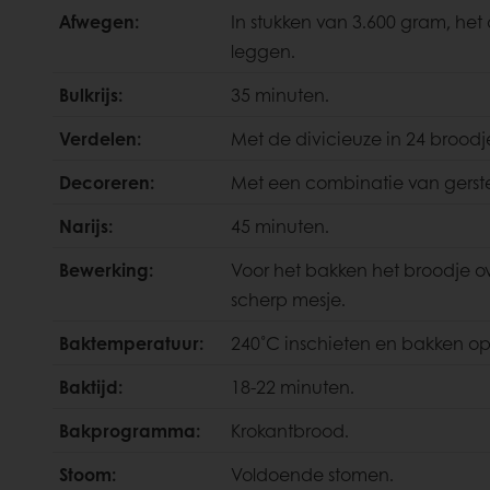
Afwegen:
In stukken van 3.600 gram, he
leggen.
Bulkrijs:
35 minuten.
Verdelen:
Met de divicieuze in 24 broodje
Decoreren:
Met een combinatie van gerst
Narijs:
45 minuten.
Bewerking:
Voor het bakken het broodje o
scherp mesje.
Baktemperatuur:
240˚C inschieten en bakken op
Baktijd:
18-22 minuten.
Bakprogramma:
Krokantbrood.
Stoom:
Voldoende stomen.