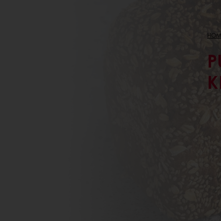
HOM
P
K