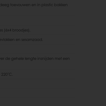
t deeg toevouwen en in plastic bakken
s (6x4 broodjes).
evlokken en sesamzaad.
ver de gehele lengte insnijden met een
 220˚C.