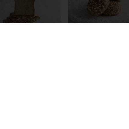
ita Proteïne Busbrood
Puravita Proteïne Zac
Kleinbrood
eer
Lees meer
s