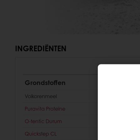
INGREDIËNTEN
Grondstoffen
Volkorenmeel
Puravita Proteïne
O-tentic Durum
Quickstep CL