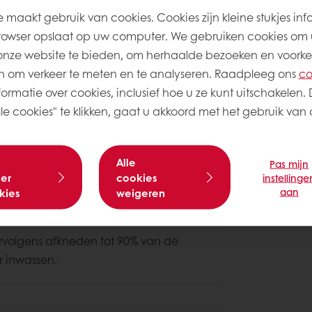
7.200
72
 maakt gebruik van cookies. Cookies zijn kleine stukjes inf
rowser opslaat op uw computer. We gebruiken cookies om 
1.000
10
onze website te bieden, om herhaalde bezoeken en voorke
18800
 om verkeer te meten en te analyseren. Raadpleeg ons
co
ormatie over cookies, inclusief hoe u ze kunt uitschakelen. 
e cookies" te klikken, gaat u akkoord met het gebruik van a
Alle
Pas mijn
er
cookies
instellinge
aan
kies
weigeren
d (PDF, 405.0 kb)
ervolgens afkneden tot 90% van de
r inwassen.