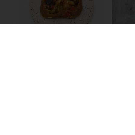
a
Puravita Proteïne Focaccia
Purav
Gevuld
Lees meer
Lees m
Alle producten
Over Purato
Recepten
Certificaten
Services
Nieuws
Consumenten inzichten
Contact