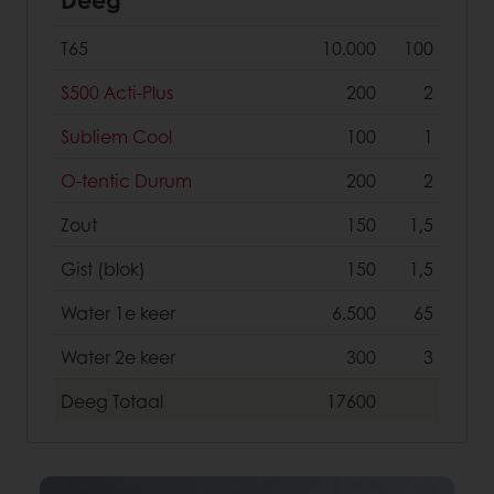
T65
10.000
100
S500 Acti-Plus
200
2
Subliem Cool
100
1
O-tentic Durum
200
2
Zout
150
1,5
Gist (blok)
150
1,5
Water 1e keer
6.500
65
Water 2e keer
300
3
Deeg
Totaal
17600