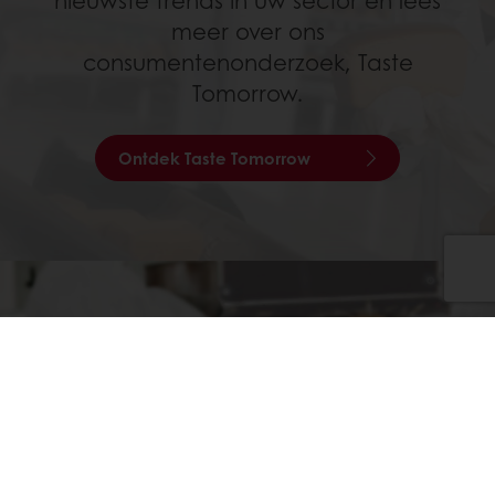
nieuwste trends in uw sector en lees
meer over ons
consumentenonderzoek, Taste
Tomorrow.
Ontdek Taste Tomorrow