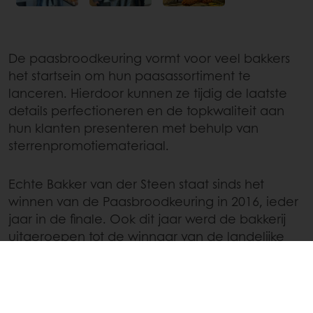
De paasbroodkeuring vormt voor veel bakkers
het startsein om hun paasassortiment te
lanceren. Hierdoor kunnen ze tijdig de laatste
details perfectioneren en de topkwaliteit aan
hun klanten presenteren met behulp van
sterrenpromotiemateriaal.
Echte Bakker van der Steen staat sinds het
winnen van de Paasbroodkeuring in 2016, ieder
jaar in de finale. Ook dit jaar werd de bakkerij
uitgeroepen tot de winnaar van de landelijke
Paasbroodkeuring van het
Echte
Bakkersgilde.
Een knappe prestatie, aangezien ze eveneens
in 2024 de titel in de wacht sleepte en bewees
dat hun paasbroden uitmuntend zijn.