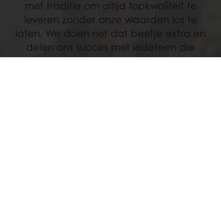
met traditie om altijd topkwaliteit te
leveren zonder onze waarden los te
laten. We doen net dat beetje extra en
delen ons succes met iedereen die
samen met ons deze reis aflegt.
Lees meer
Alle producten
Recepten
Services
Consumenten inzichten
Over Puratos