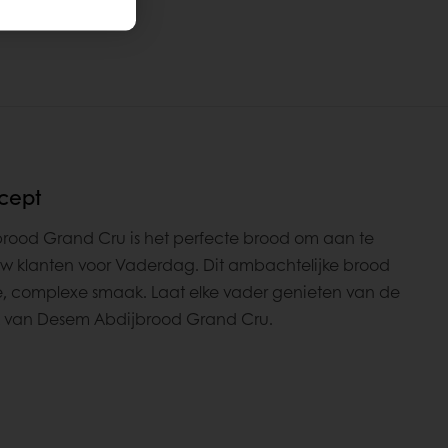
ecept
rood Grand Cru is het perfecte brood om aan te
w klanten voor Vaderdag. Dit ambachtelijke brood
ke, complexe smaak. Laat elke vader genieten van de
 van Desem Abdijbrood Grand Cru.