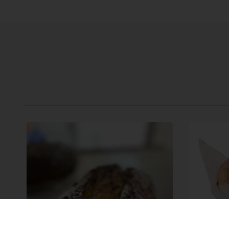
Desem
O-ten