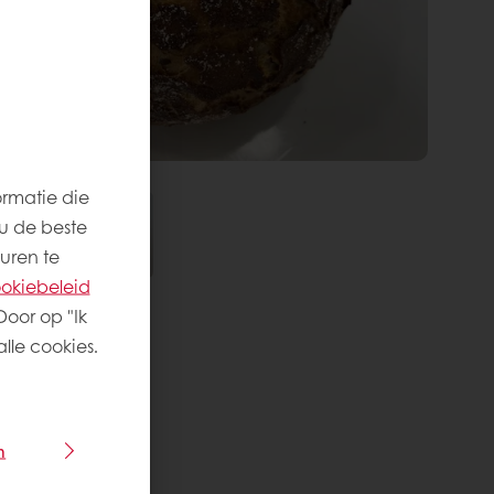
ormatie die
u de beste
uren te
okiebeleid
Door op "Ik
lle cookies.
n