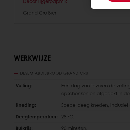
Decor Tijgerpapmix
Grand Cru Bier
WERKWIJZE
DESEM ABDIJBROOD GRAND CRU
Vulling:
Een dag van tevoren de vullin
opschenken en afgedekt in de 
Kneding:
Soepel deeg kneden, inclusief 
Deegtemperatuur:
28 °C.
Bulkrijs:
90 minuten.