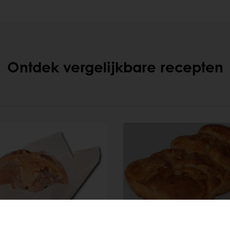
Ontdek vergelijkbare recepten
tic Boulle
Knabbelbrood Old