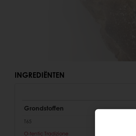
INGREDIËNTEN
Grondstoffen
T65
O-tentic Tradizione