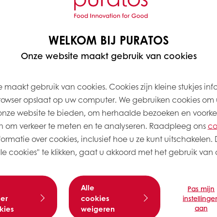
200
2,0
100
1,0
WELKOM BIJ PURATOS
150
1,5
Onze website maakt gebruik van cookies
3.800
38,0
 maakt gebruik van cookies. Cookies zijn kleine stukjes inf
rowser opslaat op uw computer. We gebruiken cookies om 
onze website te bieden, om herhaalde bezoeken en voorke
1.000
10,0
 om verkeer te meten en te analyseren. Raadpleeg ons
co
500
5,0
ormatie over cookies, inclusief hoe u ze kunt uitschakelen. 
e cookies" te klikken, gaat u akkoord met het gebruik van a
500
5,0
3.300
33,0
Alle
Pas mijn
er
cookies
instellinge
aan
kies
weigeren