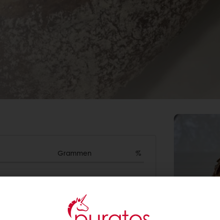
Grammen
%
8.000
80,0
400
4,0