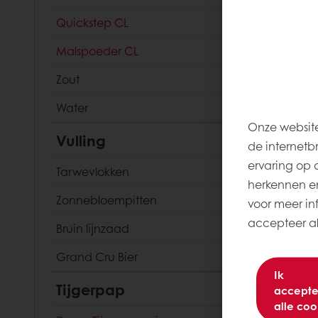
Quickstep CL
Malspoeder CL
Zout
Water
Onze website
Vulling
de internetb
ervaring op 
Tarwevlokken
herkennen en
Zonnebloempitten
voor meer inf
accepteer all
Bruin lijnzaad
Grand Cru Bier
Ik
Tijgerpap
accepte
alle coo