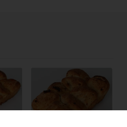
Knabbelbrood Spaanse