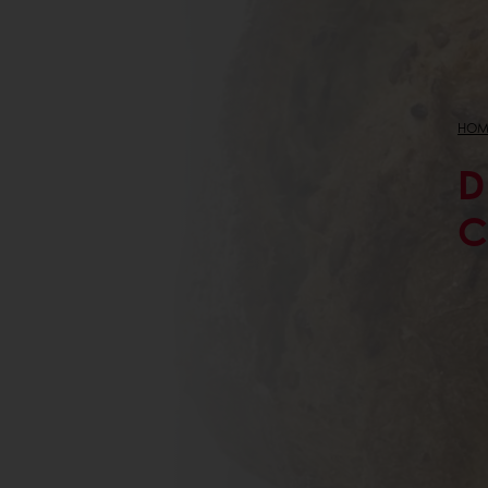
HOM
D
C