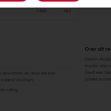
1.000
10,0
1.800
18,0
Over dit r
Desem Abdijb
bieden aan u
biedt een rij
g verwarmen en daar het bier
unieke smaak
koelkast plaatsen.
de vulling.