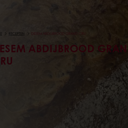
E
RECEPTEN
DESEM ABDIJBROOD GRAND CRU
ESEM ABDIJBROOD GRA
RU