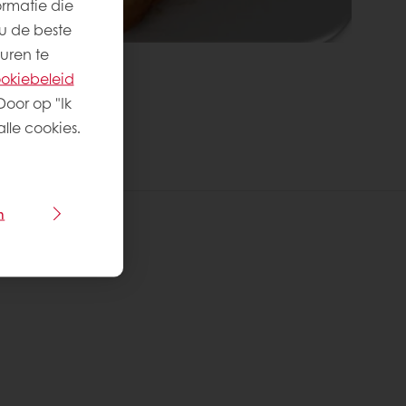
ormatie die
u de beste
uren te
okiebeleid
Door op "Ik
lle cookies.
n