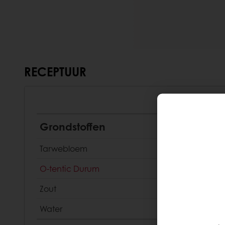
RECEPTUUR
Grondstoffen
Tarwebloem
O-tentic Durum
Zout
Water