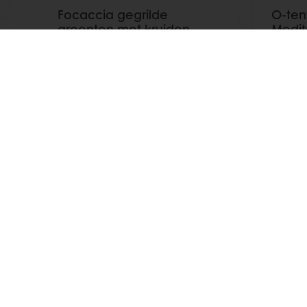
Focaccia gegrilde
O-tent
groenten met kruiden
Medit
Lees meer
Lees m
Alle producten
Over Purato
Recepten
Certificaten
Services
Nieuws
Consumenten inzichten
Contact