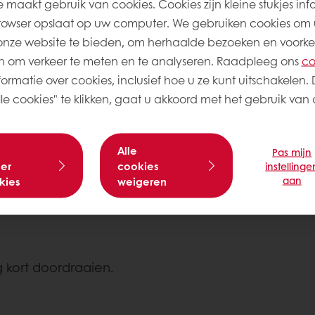
 maakt gebruik van cookies. Cookies zijn kleine stukjes inf
rowser opslaat op uw computer. We gebruiken cookies om 
3000
onze website te bieden, om herhaalde bezoeken en voorke
 om verkeer te meten en te analyseren. Raadpleeg ons
co
ormatie over cookies, inclusief hoe u ze kunt uitschakelen. 
e cookies" te klikken, gaat u akkoord met het gebruik van a
1000
Alle
Pas mijn
er
cookies
instellinge
aan
kies
weigeren
 kort doordraaien.