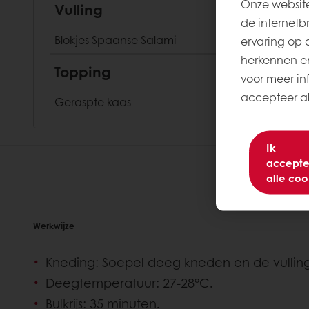
Onze website
Vulling
de internetb
Blokjes Spaanse Salami
ervaring op 
herkennen en
Topping
voor meer inf
accepteer all
Geraspte kaas
Ik
accepte
alle coo
Werkwijze
Kneding: Soepel deeg kneden en de vulling
Deegtemperatuur: 27-28°C.
Bulkrijs: 35 minuten.