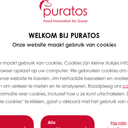
20
2
COMPOSI
10
1
WELKOM BIJ PURATOS
30
3
Deeg
Onze website maakt gebruik van cookies
Tijgerpap
Garnituur
180
 maakt gebruik van cookies. Cookies zijn kleine stukjes inf
rowser opslaat op uw computer. We gebruiken cookies om 
100
onze website te bieden, om herhaalde bezoeken en voorke
 om verkeer te meten en te analyseren. Raadpleeg ons
co
ormatie over cookies, inclusief hoe u ze kunt uitschakelen. 
100
e cookies" te klikken, gaat u akkoord met het gebruik van a
15
20
Alle
Pas mijn