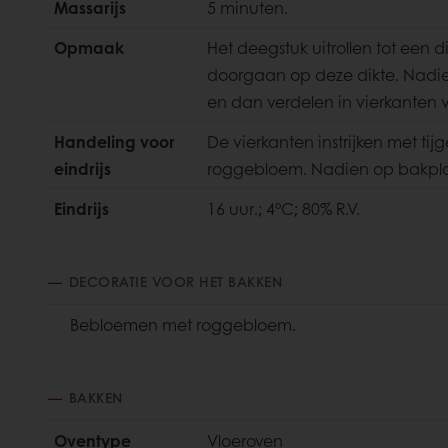
Massarijs
5 minuten.
Opmaak
Het deegstuk uitrollen tot een 
doorgaan op deze dikte. Nadien 
en dan verdelen in
vierkanten 
Handeling voor
De vierkanten instrijken met t
eindrijs
roggebloem. Nadien
op bakpla
Eindrijs
16 uur.; 4°C; 80% R.V.
DECORATIE VOOR HET BAKKEN
Bebloemen met roggebloem.
BAKKEN
Oventype
Vloeroven