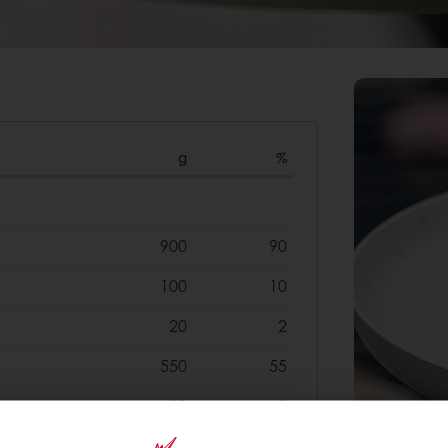
g
%
900
90
100
10
20
2
550
55
30
3
15
1,5