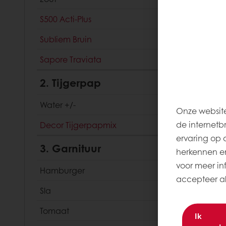
S500 Acti-Plus
Subliem Bruin
Sapore Traviata
2. Tijgerpap
Water +/-
Onze website
de internetb
Decor Tijgerpapmix
ervaring op 
3. Garnituur
herkennen en
voor meer inf
Hamburger
accepteer all
Sla
Tomaat
Ik