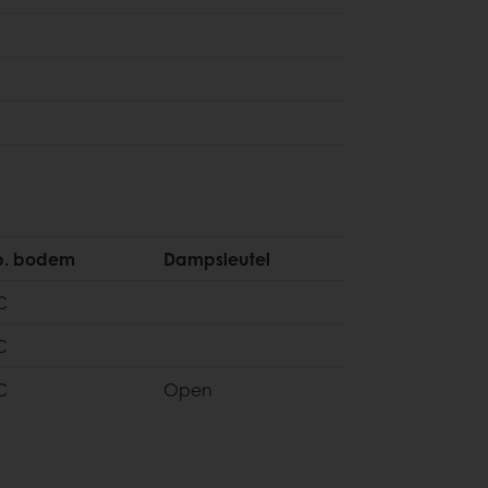
p. bodem
Dampsleutel
C
C
C
Open