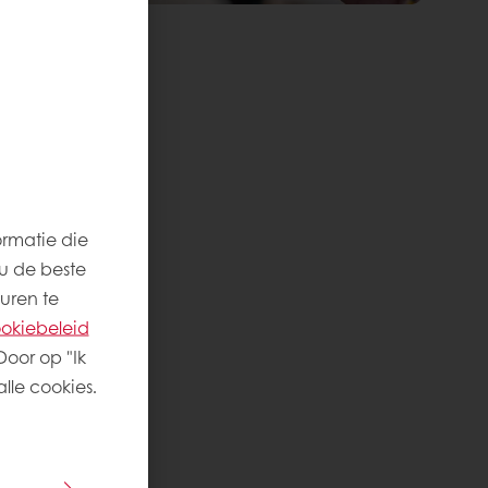
TIE
ormatie die
u de beste
uren te
okiebeleid
Door op "Ik
lle cookies.