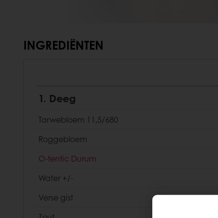
INGREDIËNTEN
1. Deeg
Tarwebloem 11,5/680
Roggebloem
O-tentic Durum
Water +/-
Verse gist
Zout