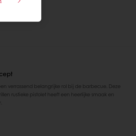
n
ecept
een verrassend belangrijke rol bij de barbecue. Deze
rillen rustieke pistolet heeft een heerlijke smaak en
.