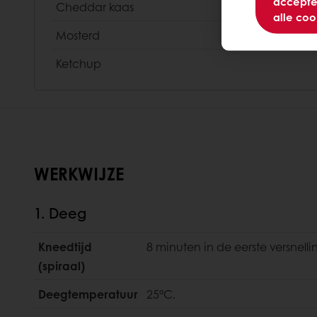
accepte
Cheddar kaas
alle coo
Mosterd
Ketchup
WERKWIJZE
1. Deeg
Kneedtijd
8 minuten in de eerste versnell
(spiraal)
Deegtemperatuur
25°C.