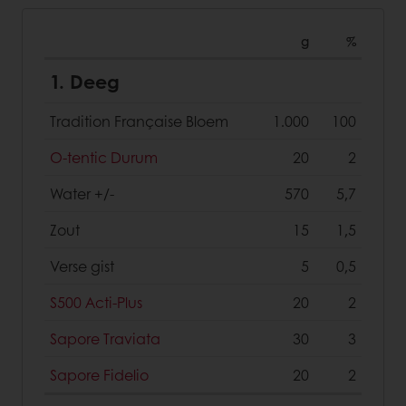
g
%
1. Deeg
Tradition Française Bloem
1.000
100
O-tentic Durum
20
2
Water +/-
570
5,7
Zout
15
1,5
Verse gist
5
0,5
S500 Acti-Plus
20
2
Sapore Traviata
30
3
Sapore Fidelio
20
2