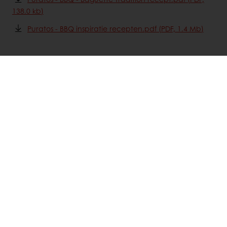
138.0 kb)
Puratos - BBQ inspiratie recepten.pdf (PDF, 1.4 Mb)
Andere BBQ recepten