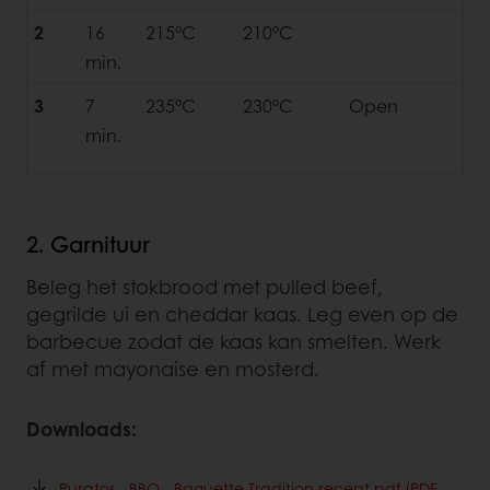
2
16
215°C
210°C
min.
3
7
235°C
230°C
Open
min.
2. Garnituur
Beleg het stokbrood met pulled beef,
gegrilde ui en cheddar kaas. Leg even op de
barbecue zodat de kaas kan smelten. Werk
af met mayonaise en mosterd.
Downloads:
Puratos - BBQ - Baguette Tradition recept.pdf (PDF,