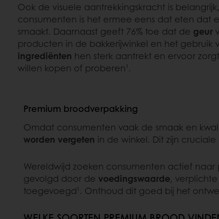
Ook de visuele aantrekkingskracht is belangrij
consumenten is het ermee eens dat eten dat er 
smaakt. Daarnaast geeft 76% toe dat de
geur
v
producten in de bakkerijwinkel en het gebruik
ingrediënten
hen sterk aantrekt en ervoor zorg
willen kopen of proberen¹.
Premium broodverpakking
Omdat consumenten vaak de smaak en kwalite
worden vergeten
in de winkel. Dit zijn cruci
Wereldwijd zoeken consumenten actief naar p
gevolgd door de
voedingswaarde
, verplicht
toegevoegd¹. Onthoud dit goed bij het ontwe
WELKE SOORTEN PREMIUM BROOD VINDE