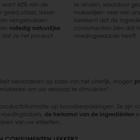
k, want 42% van de
te vinden, waardoor gez
goed uitziet, lekker
makkelijker: veel van o
an versgebakken
betekent dat de ingredië
 van
volledig natuurlijke
consumenten zien dat h
t dat ze het product
voedingswaarde heeft.
it beoordelen op basis van het uiterlijk, mogen
pr
ale middelen om uw verkoop te stimuleren¹.
roductinformatie op broodverpakkingen. Ze zijn vo
e voedingslabels,
de herkomst van de ingrediënten
en
rpen van uw etiketten.
N CONSUMENTEN LEKKER?