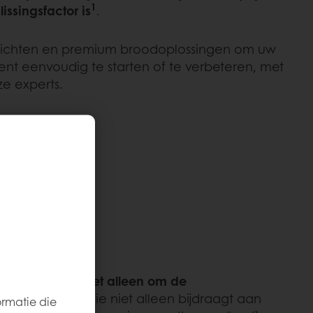
1
issingsfactor is
.
nzichten en premium broodoplossingen om uw
nt eenvoudig te starten of te verbeteren, met
ze experts.
2
nt
. Het gaat
niet alleen om de
verwennerij’’ die niet alleen bijdraagt aan
ormatie die