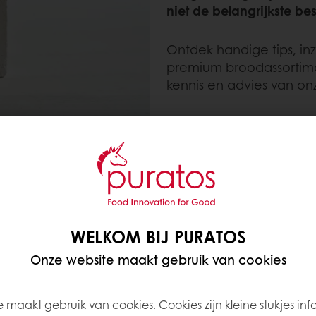
niet de belangrijkste besl
Ontdek handige tips, i
premium broodassortime
kennis en advies van on
WELKOM BIJ PURATOS
N CONSUMENTEN ER ZO DOL OP?
Onze website maakt gebruik van cookies
dt doordat het meer waarde biedt voor de consume
van het brood
³. Premium brood wordt gezien als een ‘
 maakt gebruik van cookies. Cookies zijn kleine stukjes inf