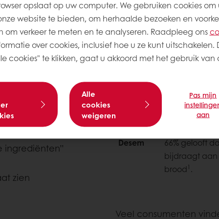
e maaltijden net wat specialer maakt, alsof er thu
rowser opslaat op uw computer. We gebruiken cookies om 
onze website te bieden, om herhaalde bezoeken en voorke
 premium brood kopen?
 om verkeer te meten en te analyseren. Raadpleeg ons
co
ormatie over cookies, inclusief hoe u ze kunt uitschakelen. 
emium brood dat:
Ingrediënt
Smaak
e cookies" te klikken, gaat u akkoord met het gebruik van a
/
oplossing
Alle
Pas mijn
Granen &
83% gelooft d
er
cookies
instellinge
zaden
zaden bijdra
aan
kies
weigeren
gd fruit, granen,
smaak van br
Desem
66% gelooft d
e ingrediënten”
bijdraagt aan
1
brood
.
at zien
Veel consumenten vinden