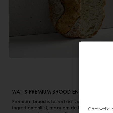
WAT IS PREMIUM BROOD EN WAAROM ZIJ
Premium brood
is brood dat zich onderschei
ingrediëntenlijst, maar om de totale waarde 
Onze website