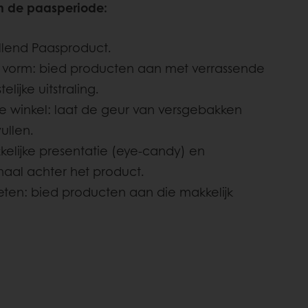
in de paasperiode:
llend Paasproduct.
n vorm: bied producten aan met verrassende
lijke uitstraling.
de winkel: laat de geur van versgebakken
ullen.
kelijke presentatie (eye-candy) en
aal achter het product.
ten: bied producten aan die makkelijk