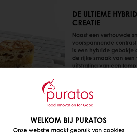
DE ULTIEME HYBRI
CREATIE
Naast een vertrouwde s
voorspannende contrast
is een hybride gebakje 
de rijke smaak van een v
uitstraling van een tom
Met
Subliem Boterstol
van
broodverbetermiddel zor
bij royale vullingen. De
bovenkant, een vulling 
voor een unieke textuure
WELKOM BIJ PURATOS
en innovatie samen in
Onze website maakt gebruik van cookies