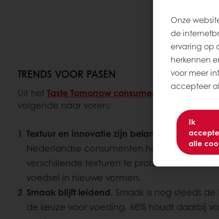
Onze website
de internetb
ervaring op 
herkennen en
voor meer inf
TRENDS VOOR PASEN
accepteer all
Uit het
Taste Tomorrow consumententrendonder
volgende naar voren:
Ik
accepte
Textuur en innovatie zijn belangrijker dan ooi
alle coo
Nederlandse consumenten houdt ervan om 
verschillende texturen te proberen. 53% pro
voedsel in nieuwe vormen.
Smaak blijft leidend.
Smaak is nog steeds de b
de keuze voor voeding. 68% houdt daarbij va