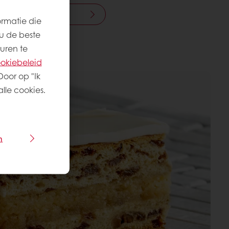
elf in uw bakkerij
ormatie die
u de beste
uren te
okiebeleid
Door op "Ik
lle cookies.
n