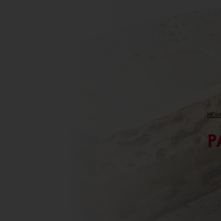
HOM
P