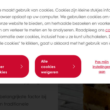
Probeer de stolpouce nu z
 maakt gebruik van cookies. Cookies zijn kleine stukjes inf
rowser opslaat op uw computer. We gebruiken cookies om 
onze website te bieden, om herhaalde bezoeken en voorke
 om verkeer te meten en te analyseren. Raadpleeg ons
co
ormatie over cookies, inclusief hoe u ze kunt uitschakelen. 
e cookies" te klikken, gaat u akkoord met het gebruik van a
zoek
voor 2026 komt het
Alle
Pas mijn
er
cookies
t.
50% van de
instellinge
aan
kies
weigeren
producten met
beert daarbij graag
elangrijkste factor bij
n traditionele