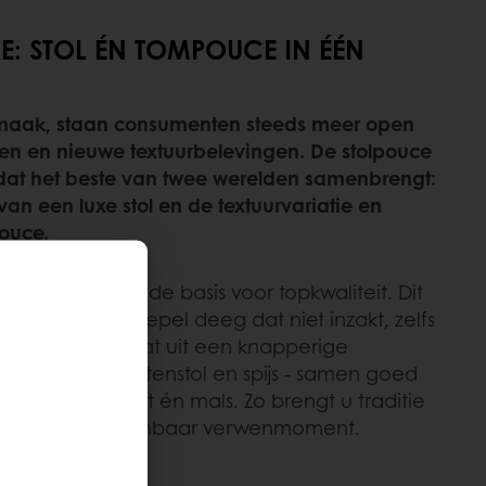
DE: STOL ÉN TOMPOUCE IN ÉÉN
maak, staan consumenten steeds meer open
en en nieuwe textuurbelevingen. De stolpouce
dat het beste van twee werelden samenbrengt:
an een luxe stol en de textuurvariatie en
pouce.
 Puratos legt u de basis voor topkwaliteit. Dit
gt voor een soepel deeg dat niet inzakt, zelfs
 stolpouce bestaat uit een knapperige
van malse vruchtenstol en spijs - samen goed
rvaring: krokant én mals. Zo brengt u traditie
 een onweerstaanbaar verwenmoment.