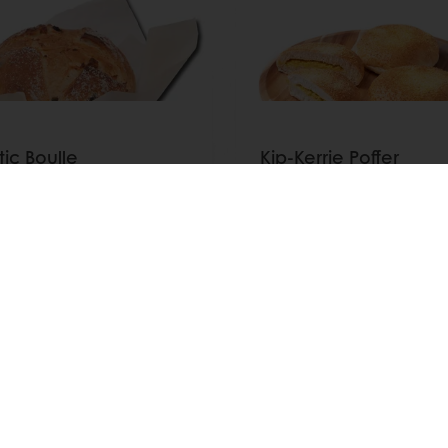
ic Boulle
Kip-Kerrie Poffer
erraan
eer
Lees meer
Toon alle recepten