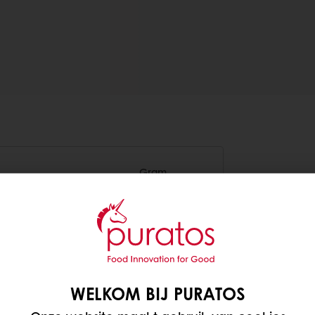
Gram
5.000
1.000
WELKOM BIJ PURATOS
500