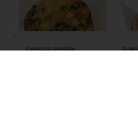
Focaccia gegrilde
O-tent
groenten met kruiden
Medit
Lees meer
Lees m