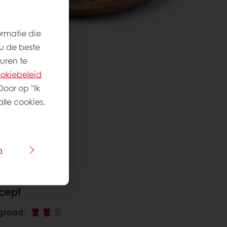
ormatie die
u de beste
uren te
okiebeleid
Door op "Ik
lle cookies.
n
ecept
sgraad
: