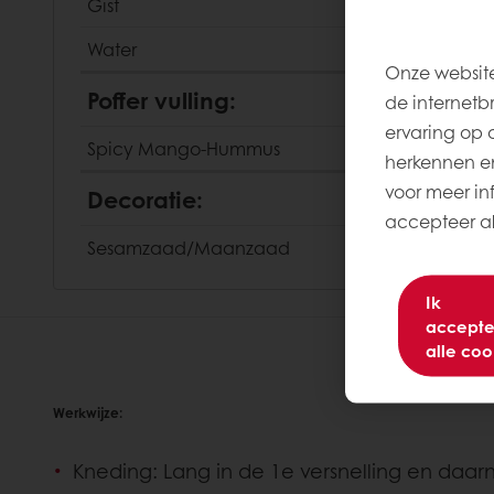
Gist
Water
Onze website
Poffer vulling:
de internetb
ervaring op 
Spicy Mango-Hummus
herkennen en
voor meer inf
Decoratie:
accepteer all
Sesamzaad/Maanzaad
Ik
accepte
alle coo
Werkwijze:
Kneding: Lang in de 1e versnelling en daa