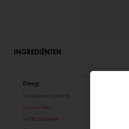
INGREDIËNTEN
Deeg:
Tarwebloem (patent)
Subliem Klein
Soft’R Cashmere