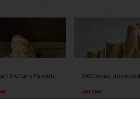
ain 5-Grains Pistolets
S500 Sense stokbroo
eer
Lees meer
Toon alle recepten