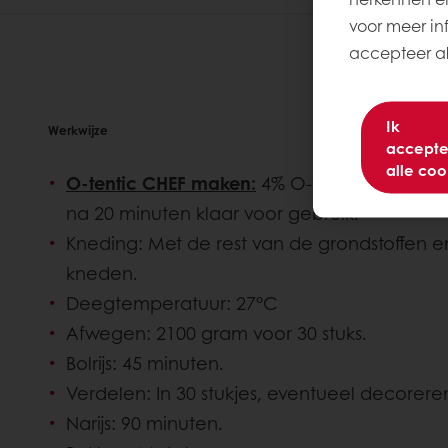
voor meer inf
accepteer all
Ik
Werkwijze
accepte
alle coo
O-tentic CHEF maken:
4% O-tentic Durum +
na 20 minuten klaar voor gebruik.
Kneding: Met de rest van de grondstoffen 
kneden.
Deegtemperatuur: 27°C
Afwegen: 2100 gram voor 30 stuks.
Bolrijs: 45 minuten.
Verdelen: In 30 stukjes, eventueel decorere
Narijs: 90 minuten.