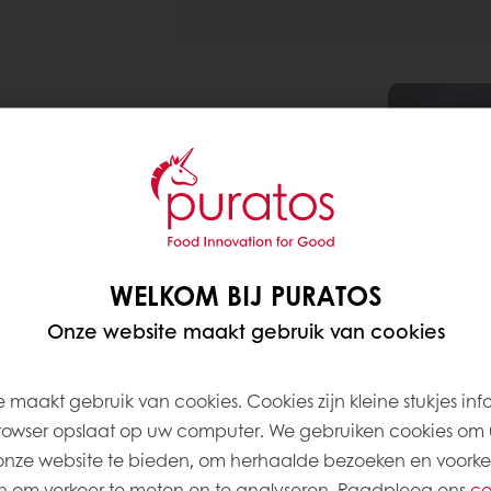
Gram
%
10.000
400
WELKOM BIJ PURATOS
100
Onze website maakt gebruik van cookies
150
5.300
 maakt gebruik van cookies. Cookies zijn kleine stukjes inf
rowser opslaat op uw computer. We gebruiken cookies om 
onze website te bieden, om herhaalde bezoeken en voorke
 om verkeer te meten en te analyseren. Raadpleeg ons
co