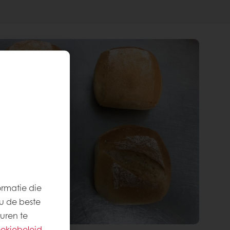
ormatie die
u de beste
uren te
okiebeleid