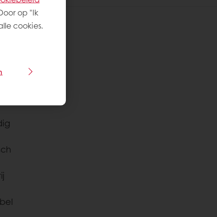
Door op "Ik
lle cookies.
cept:
sgraad
:
n
dig
sch
ij
bel