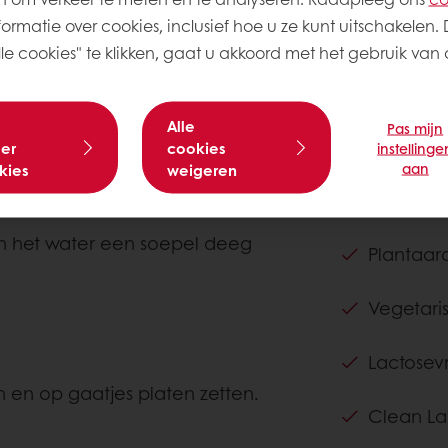
ormatie over cookies, inclusief hoe u ze kunt uitschakelen. 
e cookies" te klikken, gaat u akkoord met het gebruik van a
Over dit re
Alle
Pas mijn
Moeilijkheid
er
cookies
instellinge
aan
kies
weigeren
 8% water van 37°C mengen en
Claims
en het water een soepel deeg
Plantaar
Vegetari
Lactosevr
n en op gaatjes platen zetten.
Clean La