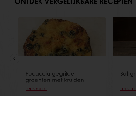
ONTDEK VERGELIJKBARE RECEPTEN
Focaccia gegrilde
Softgr
groenten met kruiden
Lees meer
Lees m