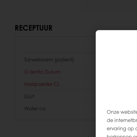
RECEPTUUR
Tarwebloem (patent)
O-tentic Durum
Malspoeder CL
Zout
Water ca
Onze website
de internetb
ervaring op 
herkennen en