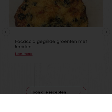
Focaccia gegrilde groenten met
kruiden
Lees meer
Toon alle recepten