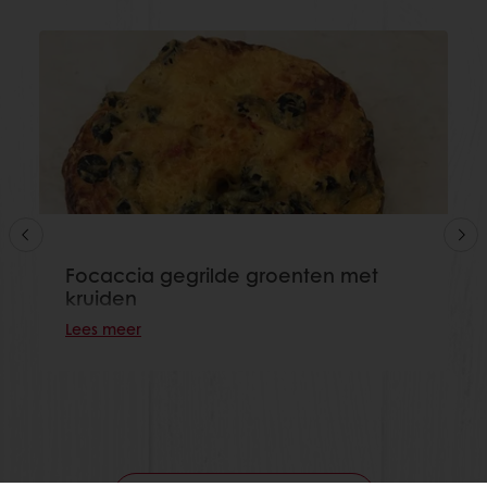
Focaccia gegrilde groenten met
kruiden
Lees meer