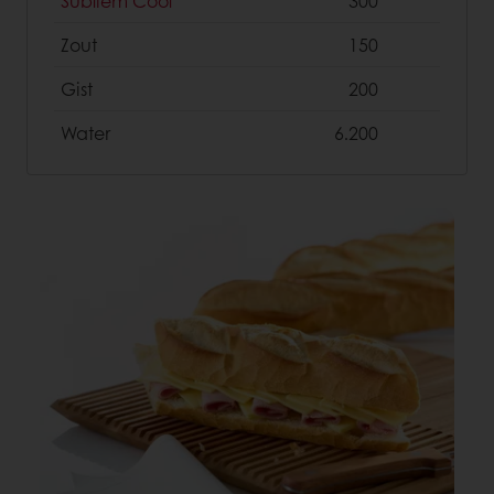
Subliem Cool
300
Zout
150
Gist
200
Water
6.200